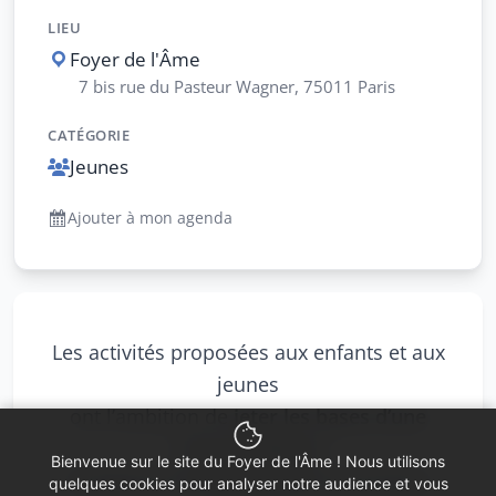
LIEU
Foyer de l'Âme
7 bis rue du Pasteur Wagner, 75011 Paris
CATÉGORIE
Jeunes
Ajouter à mon agenda
Les activités proposées aux enfants et aux
jeunes
ont l’ambition de
jeter les bases d’une
culture biblique
Bienvenue sur le site du Foyer de l'Âme ! Nous utilisons
et d’ancrer les jeunes dans la vie de la
quelques cookies pour analyser notre audience et vous