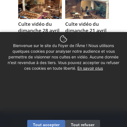
Culte vidéo du
Culte vidéo du
dimanche 28 avril
dimanche 21 avril
2024 – par
2024 – par Didier
Dominique
You
Bienvenue sur le site du Foyer de l'Âme ! Nous utilisons
Hernandez
21 avril 2024
quelques cookies pour analyser notre audience et vous
28 avril 2024
permettre de visionner nos cultes en vidéo. Aucune donnée
n'est revendue à des tiers. Vous pouvez accepter ou refuser
ces cookies en toute liberté.
En savoir plus
1
2
3
4
Page 1 sur 4
© Copyright - Foyer de l'Âme
Tout accepter
Tout refuser
Mentions légales
Contactez-nous