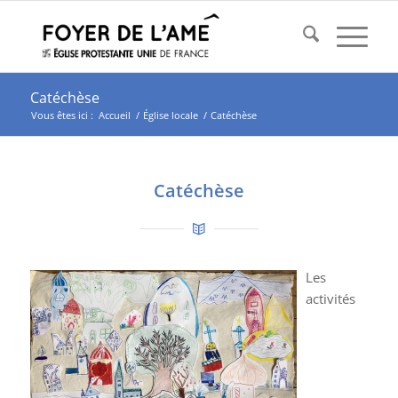
Catéchèse
Vous êtes ici :
Accueil
/
Église locale
/
Catéchèse
Catéchèse
Les
activités