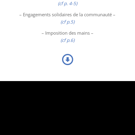
(cf p. 4-5)
– Engagements solidaires de la communauté –
(cf p.5)
– Imposition des mains –
(cf p.6)