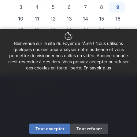
3
4
5
6
7
8
9
10
11
12
13
14
15
16
17
18
19
20
21
22
23
24
25
26
27
28
29
30
Bienvenue sur le site du Foyer de l'Âme ! Nous utilisons
quelques cookies pour analyser notre audience et vous
31
permettre de visionner nos cultes en vidéo. Aucune donnée
n'est revendue à des tiers. Vous pouvez accepter ou refuser
ces cookies en toute liberté.
En savoir plus
© Copyright - Foyer de l'Âme
Mentions légales
Contactez-nous
Tout accepter
Tout refuser