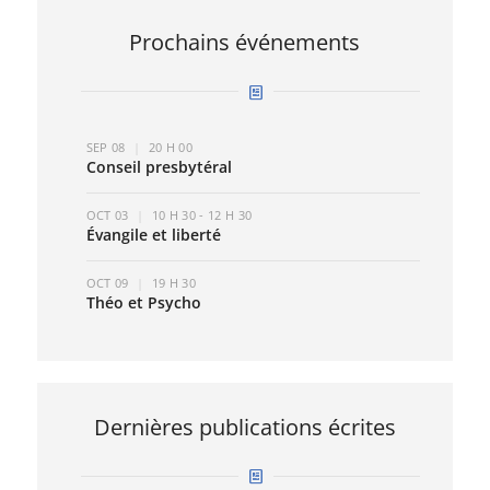
Prochains événements
SEP
08
|
20 H 00
Conseil presbytéral
OCT
03
|
10 H 30 - 12 H 30
Évangile et liberté
OCT
09
|
19 H 30
Théo et Psycho
Dernières publications écrites