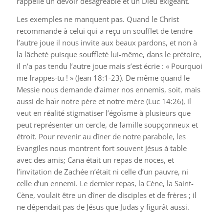
rappelle un devoir désagréable et un Dieu exigeant.
Les exemples ne manquent pas. Quand le Christ
recommande à celui qui a reçu un soufflet de tendre
l’autre joue il nous invite aux beaux pardons, et non à
la lâcheté puisque souffleté lui-même, dans le prétoire,
il n’a pas tendu l’autre joue mais s’est écrie : «
Pourquoi
me frappes-tu !
» (
Jean 18:1-23
). De même quand le
Messie nous demande d’aimer nos ennemis, soit, mais
aussi de haïr notre père et notre mère (
Luc 14:26
), il
veut en réalité stigmatiser l’égoïsme à plusieurs que
peut représenter un cercle, de famille soupçonneux et
étroit. Pour revenir au dîner de notre parabole, les
Evangiles nous montrent fort souvent Jésus à table
avec des amis; Cana était un repas de noces, et
l’invitation de Zachée n’était ni celle d’un pauvre, ni
celle d’un ennemi. Le dernier repas, la Cène, la Saint-
Cène, voulait être un dîner de disciples et de frères ; il
ne dépendait pas de Jésus que Judas y figurât aussi.