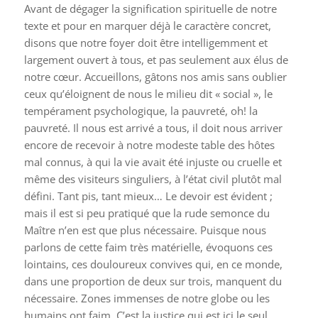
Avant de dégager la signification spirituelle de notre
texte et pour en marquer déjà le caractère concret,
disons que notre foyer doit être intelligemment et
largement ouvert à tous, et pas seulement aux élus de
notre cœur. Accueillons, gâtons nos amis sans oublier
ceux qu’éloignent de nous le milieu dit « social », le
tempérament psychologique, la pauvreté, oh! la
pauvreté. Il nous est arrivé a tous, il doit nous arriver
encore de recevoir à notre modeste table des hôtes
mal connus, à qui la vie avait été injuste ou cruelle et
même des visiteurs singuliers, à l’état civil plutôt mal
défini. Tant pis, tant mieux… Le devoir est évident ;
mais il est si peu pratiqué que la rude semonce du
Maître n’en est que plus nécessaire. Puisque nous
parlons de cette faim très matérielle, évoquons ces
lointains, ces douloureux convives qui, en ce monde,
dans une proportion de deux sur trois, manquent du
nécessaire. Zones immenses de notre globe ou les
humains ont faim. C’est la justice qui est ici le seul