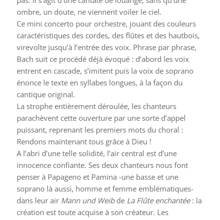
pas. Il s’agit d’une cantate de louange, sans qu’une
ombre, un doute, ne viennent voiler le ciel.
Ce mini concerto pour orchestre, jouant des couleurs
caractéristiques des cordes, des flûtes et des hautbois,
virevolte jusqu’à l’entrée des voix. Phrase par phrase,
Bach suit ce procédé déjà évoqué : d’abord les voix
entrent en cascade, s’imitent puis la voix de soprano
énonce le texte en syllabes longues, à la façon du
cantique original.
La strophe entièrement déroulée, les chanteurs
parachèvent cette ouverture par une sorte d’appel
puissant, reprenant les premiers mots du choral :
Rendons maintenant tous grâce à Dieu !
A l’abri d’une telle solidité, l’air central est d’une
innocence confiante. Ses deux chanteurs nous font
penser à Papageno et Pamina -une basse et une
soprano là aussi, homme et femme emblématiques-
dans leur air
Mann und Weib
de
La Flûte enchantée
: la
création est toute acquise à son créateur. Les