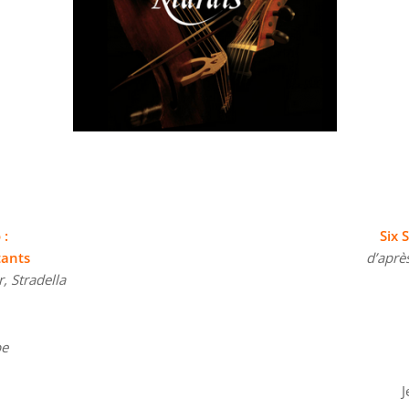
 :
Six 
tants
d’aprè
, Stradella
be
J