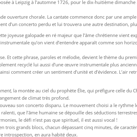
sée à Leipzig à l’automne 1726, pour le dix-huitième dimanche ap
rande ouverture chorale. La cantate commence donc par une ample 
nt d’un concerto perdu et lui trouvera une autre destination, pl
e cette joyeuse galopade en ré majeur que l’âme chrétienne vient 
 instrumentale qu’on vient d’entendre apparaît comme son horizon,
nse. Et cette phrase, paroles et mélodie, devient le thème du premi
ablement recyclé lui aussi d’une œuvre instrumentale plus ancienne
 ainsi comment créer un sentiment d’unité et d’évidence. L’air retro
ament
, la montée au ciel du prophète Élie, qui préfigure celle du 
hangement de climat très profond.
ouveau son concerto disparu. Le mouvement choisi a le rythme lent 
 ralenti, que l’âme humaine se dépouille des séductions terrestres
onies, le défi n’est pas que spirituel, il est aussi vocal !
en trois grands blocs, chacun dépassant cinq minutes, de caractèr
re introspection, en aura habité deux.