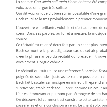
La cantate
Gott allein soll mein Herze haben
a été compo
voix, avec un orgue très soliste.
Qui dit voix unique dit bien sûr impossibilité d’une g
Bach réutilise là très probablement le premier mouveme
L’ouverture est brillante, volubile et c’est au terme d
cœur. Dans ses paroles, au fur et à mesure, la musique
source.
Ce récitatif est relancé deux fois par un chant plus inte
Bach se montre ici prestidigitateur car, de cet air prob
créer la phrase arioso du récitatif qui précède. Il trouve
vocalement. L’orgue cabriole.
Le récitatif qui suit utilise une référence à l’
Ancien Test
poignée de secondes, juste assez rendre possible un c
Bach fait basculer sa musique en mineur. Il reprend à n
si réticente, stable et déséquilibrée, comme un cœur au
L’air est émouvant et puissant par l’étrangeté de ses harm
On découvre ici comment est construite cette cantate : 
passerelles et une conclusion à venir. Le chant solo, pu