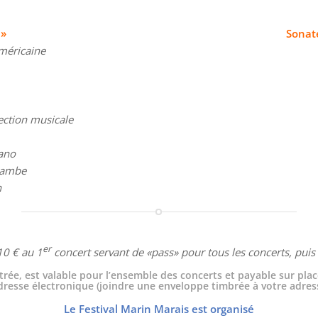
 »
Sonate
méricaine
rection musicale
ano
 gambe
n
er
0 € au 1
concert servant de «pass» pour tous les concerts, puis l
trée, est valable pour l’ensemble des concerts et payable sur plac
sse électronique (joindre une enveloppe timbrée à votre adresse
Le Festival Marin Marais est organisé