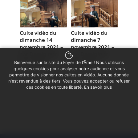
Culte vidéo du
Culte vidéo du
dimanche 14
dimanche 7
novembre 2021 –
novembre 2021 –
par Dominique
par Dominique
Hernandez
Hernandez
Bienvenue sur le site du Foyer de l'Âme ! Nous utilisons
14 novembre 2021
7 novembre 2021
quelques cookies pour analyser notre audience et vous
permettre de visionner nos cultes en vidéo. Aucune donnée
n'est revendue à des tiers. Vous pouvez accepter ou refuser
ces cookies en toute liberté.
En savoir plus
1
2
3
Page 3 sur 3