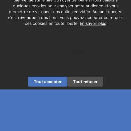
quelques cookies pour analyser notre audience et vous
permettre de visionner nos cultes en vidéo. Aucune donnée
La beauté du Diable
n'est revendue à des tiers. Vous pouvez accepter ou refuser
ces cookies en toute liberté.
En savoir plus
de René Clair
avec Michel Simon
et Gérard Philippe
Tout accepter
Tout refuser
© Copyright - Foyer de l'Âme
Mentions légales
Contactez-nous