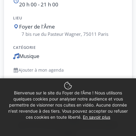
20 h 00 - 21 h 00
LIEU
Foyer de l'Âme
7 bis rue du Pasteur Wagner, 75011 Paris
CATÉGORIE
Musique
Ajouter à mon agenda
Bienvenue sur le site du Foyer de l'Âme ! Nous utilisons
quelques cookies pour analyser notre audience et vous
permettre de visionner nos cultes en vidéo. Aucune donnée
Autour de la sortie du disque
n'est revendue à des tiers. Vous pouvez accepter ou refuser
« From Byrd »
ces cookies en toute liberté.
En savoir plus
par le Trio Musica Humana et Elisabeth
Geiger