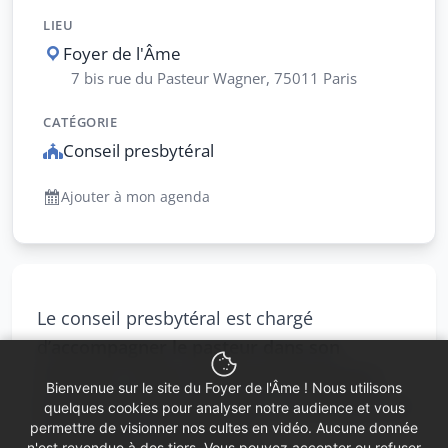
LIEU
Foyer de l'Âme
7 bis rue du Pasteur Wagner, 75011 Paris
CATÉGORIE
Conseil presbytéral
Ajouter à mon agenda
Le conseil presbytéral est chargé
d’
accompagner le pasteur dans son
ministère, veille au bon fonctionnement
Bienvenue sur le site du Foyer de l'Âme ! Nous utilisons
des activités de la paroisse, à l’animation et
quelques cookies pour analyser notre audience et vous
permettre de visionner nos cultes en vidéo. Aucune donnée
l’unité de la communauté
n'est revendue à des tiers. Vous pouvez accepter ou refuser