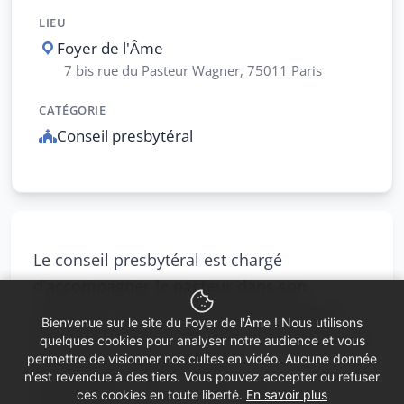
LIEU
Foyer de l'Âme
7 bis rue du Pasteur Wagner, 75011 Paris
CATÉGORIE
Conseil presbytéral
Le conseil presbytéral est chargé
d’
accompagner le pasteur dans son
ministère, veille au bon fonctionnement
Bienvenue sur le site du Foyer de l'Âme ! Nous utilisons
des activités de la paroisse, à l’animation et
quelques cookies pour analyser notre audience et vous
permettre de visionner nos cultes en vidéo. Aucune donnée
l’unité de la communauté
n'est revendue à des tiers. Vous pouvez accepter ou refuser
paroissiale,
cultes et catéchèse,
ces cookies en toute liberté.
En savoir plus