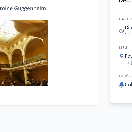
Détai
toine Guggenheim
DATE 
Di
10 
LIEU
Foy
7 
CATÉG
Cul