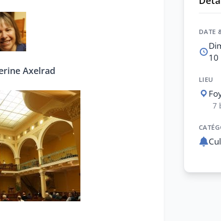
Détai
DATE 
Dim
10 
erine Axelrad
LIEU
Foy
7 
CATÉG
Cul