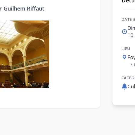
Détai
ur
Guilhem Riffaut
DATE 
Di
10 
LIEU
Foy
7 
CATÉG
Cul