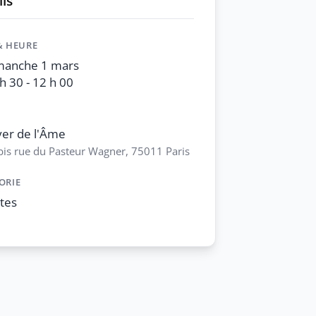
ls
& HEURE
manche 1 mars
h 30 - 12 h 00
er de l'Âme
bis rue du Pasteur Wagner, 75011 Paris
ORIE
tes