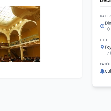
Détai
DATE 
Dim
10 
LIEU
Foy
7 
CATÉG
Cul