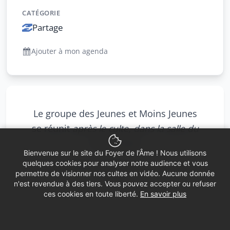
CATÉGORIE
Partage
Ajouter à mon agenda
Le groupe des Jeunes et Moins Jeunes
se réunit
après le culte, dans la salle du
2ème étage.
Bienvenue sur le site du Foyer de l'Âme ! Nous utilisons
quelques cookies pour analyser notre audience et vous
Repas partagé, tiré des sacs et ouvert à
permettre de visionner nos cultes en vidéo. Aucune donnée
tous.
n'est revendue à des tiers. Vous pouvez accepter ou refuser
ces cookies en toute liberté.
En savoir plus