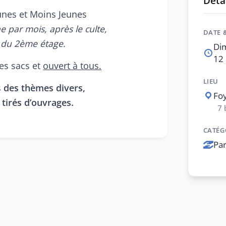
Détai
unes et Moins Jeunes
 par mois, après le culte,
DATE 
e du 2ème étage.
Di
12 
des sacs et
ouvert à tous.
LIEU
s
des thèmes divers,
Foy
 tirés d’ouvrages.
7 
CATÉG
Pa