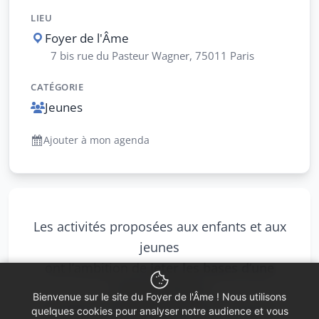
LIEU
Foyer de l'Âme
7 bis rue du Pasteur Wagner, 75011 Paris
CATÉGORIE
Jeunes
Ajouter à mon agenda
Les activités proposées aux enfants et aux
jeunes
ont l’ambition de
jeter les bases d’une
culture biblique
Bienvenue sur le site du Foyer de l'Âme ! Nous utilisons
et d’ancrer les jeunes dans la vie de la
quelques cookies pour analyser notre audience et vous