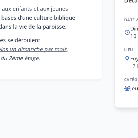
Détai
s aux enfants et aux jeunes
s bases d’une culture biblique
DATE 
dans la vie de la paroisse.
Di
10 
es se déroulent
oins un dimanche par mois,
LIEU
e du 2ème étage.
Foy
7 
CATÉG
Je