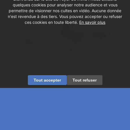
quelques cookies pour analyser notre audience et vous
Un groupe de paroissiens se penche
permettre de visionner nos cultes en vidéo. Aucune donnée
un samedi par mois dans la salle du 2ème
n'est revendue à des tiers. Vous pouvez accepter ou refuser
ces cookies en toute liberté.
En savoir plus
étage
sur un numéro d’
Evangile et Liberté,
le magazine qui invite à penser et croire en
toute liberté.
Tout accepter
Tout refuser
© Copyright - Foyer de l'Âme
Mentions légales
Contactez-nous