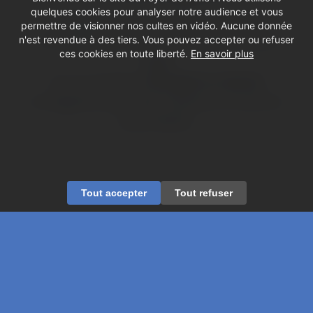
quelques cookies pour analyser notre audience et vous
Un groupe de paroissiens se penche
permettre de visionner nos cultes en vidéo. Aucune donnée
un samedi par mois dans la salle du 2ème
n'est revendue à des tiers. Vous pouvez accepter ou refuser
ces cookies en toute liberté.
En savoir plus
étage
sur un numéro d’
Evangile et Liberté,
le magazine qui invite à penser et croire en
toute liberté.
Tout accepter
Tout refuser
© Copyright - Foyer de l'Âme
Mentions légales
Contactez-nous