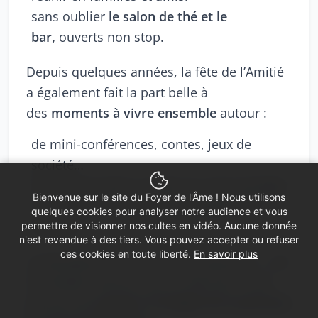
sans oublier
le salon de thé et le
bar,
ouverts non stop.
Depuis quelques années, la fête de l’Amitié
a également fait la part belle à
des
moments à vivre ensemble
autour :
de mini-conférences, contes, jeux de
société…
d’une association invitée qui vient partager
Bienvenue sur le site du Foyer de l'Âme ! Nous utilisons
son parcours et son action auprès des
quelques cookies pour analyser notre audience et vous
visiteurs
permettre de visionner nos cultes en vidéo. Aucune donnée
n'est revendue à des tiers. Vous pouvez accepter ou refuser
ces cookies en toute liberté.
En savoir plus
Le deuxième but, tout aussi important … est
le résultat financier qui en découle et qui
permet de
soutenir le budget de la paroisse