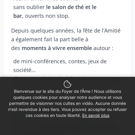
sans oublier
le salon de thé et le
bar,
ouverts non stop.
Depuis quelques années, la fête de l’Amitié
a également fait la part belle à
des
moments à vivre ensemble
autour :
de mini-conférences, contes, jeux de
société…
d’une association invitée qui vient partager
son parcours et son action auprès des
Bienvenue sur le site du Foyer de l'Âme ! Nous utilisons
visiteurs
quelques cookies pour analyser notre audience et vous
permettre de visionner nos cultes en vidéo. Aucune donnée
n'est revendue à des tiers. Vous pouvez accepter ou refuser
Le deuxième but, tout aussi important … est
ces cookies en toute liberté.
En savoir plus
le résultat financier qui en découle et qui
permet de
soutenir le budget de la paroisse