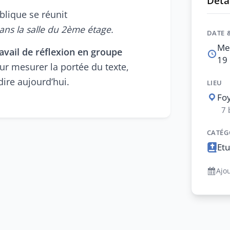
Détai
blique se réunit
ans la salle du 2ème étage.
DATE 
Me
ravail de réflexion en groupe
19 
ur mesurer la portée du texte,
 dire aujourd’hui.
LIEU
Foy
7 
CATÉG
Etu
Ajo