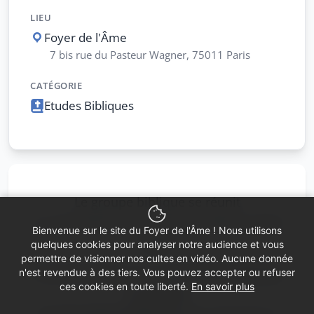
LIEU
Foyer de l'Âme
7 bis rue du Pasteur Wagner, 75011 Paris
CATÉGORIE
Etudes Bibliques
Le groupe biblique se réunit
un mercredi par mois dans la salle du 2ème
Bienvenue sur le site du Foyer de l'Âme ! Nous utilisons
étage.
quelques cookies pour analyser notre audience et vous
permettre de visionner nos cultes en vidéo. Aucune donnée
L’étude biblique est un
travail de réflexion
n'est revendue à des tiers. Vous pouvez accepter ou refuser
ces cookies en toute liberté.
En savoir plus
en groupe
sur les textes bibliques
pour mesurer la