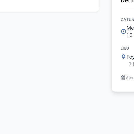
Détai
DATE 
Me
19 
LIEU
Foy
7 
Ajo