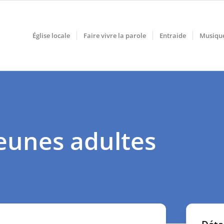
Église locale
Faire vivre la parole
Entraide
Musiqu
eunes adultes