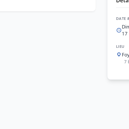
Détai
DATE 
Di
17 
LIEU
Foy
7 