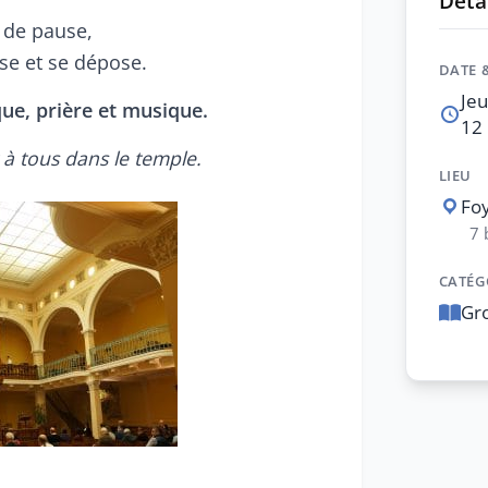
Détai
de pause,
ose et se dépose.
DATE 
Jeu
ique, prière et musique.
12 
 tous dans le temple.
LIEU
Foy
7 
CATÉG
Gr