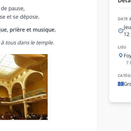
Détai
de pause,
ose et se dépose.
DATE 
Je
ique, prière et musique.
12 
 tous dans le temple.
LIEU
Foy
7 
CATÉG
Gr