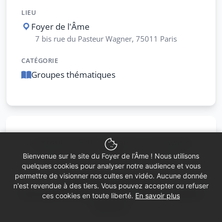
LIEU
Foyer de l'Âme
7 bis rue du Pasteur Wagner, 75011 Paris
CATÉGORIE
Groupes thématiques
Le groupe réunit croyants et incroyants
dans une atmosphère conviviale.
Bienvenue sur le site du Foyer de l'Âme ! Nous utilisons
quelques cookies pour analyser notre audience et vous
permettre de visionner nos cultes en vidéo. Aucune donnée
Nous lisons ces textes,
n'est revendue à des tiers. Vous pouvez accepter ou refuser
nous parlons aussi de nous, de nos propres
ces cookies en toute liberté.
En savoir plus
histoires.