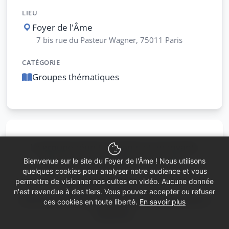
LIEU
Foyer de l'Âme
7 bis rue du Pasteur Wagner, 75011 Paris
CATÉGORIE
Groupes thématiques
Le groupe réunit croyants et incroyants
dans une atmosphère conviviale.
Bienvenue sur le site du Foyer de l'Âme ! Nous utilisons
quelques cookies pour analyser notre audience et vous
permettre de visionner nos cultes en vidéo. Aucune donnée
Nous lisons ces textes,
n'est revendue à des tiers. Vous pouvez accepter ou refuser
nous parlons aussi de nous, de nos propres
ces cookies en toute liberté.
En savoir plus
histoires.