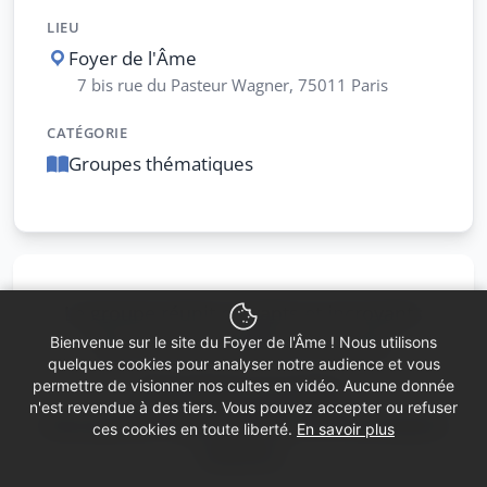
LIEU
Foyer de l'Âme
7 bis rue du Pasteur Wagner, 75011 Paris
CATÉGORIE
Groupes thématiques
Le groupe réunit croyants et incroyants
dans une atmosphère conviviale.
Bienvenue sur le site du Foyer de l'Âme ! Nous utilisons
quelques cookies pour analyser notre audience et vous
permettre de visionner nos cultes en vidéo. Aucune donnée
Nous lisons ces textes,
n'est revendue à des tiers. Vous pouvez accepter ou refuser
nous parlons aussi de nous, de nos propres
ces cookies en toute liberté.
En savoir plus
histoires.