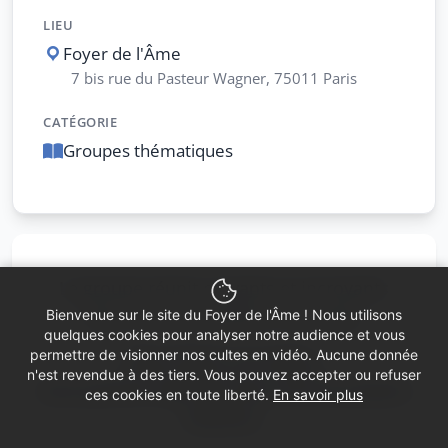
LIEU
Foyer de l'Âme
7 bis rue du Pasteur Wagner, 75011 Paris
CATÉGORIE
Groupes thématiques
Le groupe réunit croyants et incroyants
dans une atmosphère conviviale.
Bienvenue sur le site du Foyer de l'Âme ! Nous utilisons
quelques cookies pour analyser notre audience et vous
permettre de visionner nos cultes en vidéo. Aucune donnée
Nous lisons ces textes,
n'est revendue à des tiers. Vous pouvez accepter ou refuser
nous parlons aussi de nous, de nos propres
ces cookies en toute liberté.
En savoir plus
histoires.