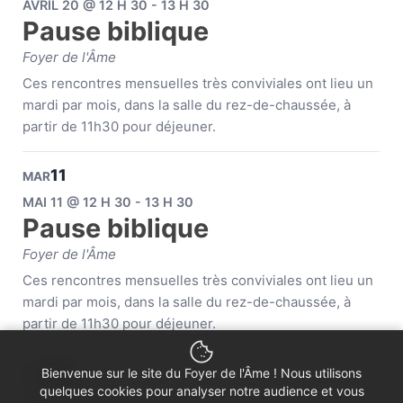
AVRIL 20 @ 12 H 30 - 13 H 30
Pause biblique
Foyer de l'Âme
Ces rencontres mensuelles très conviviales ont lieu un
mardi par mois, dans la salle du rez-de-chaussée, à
partir de 11h30 pour déjeuner.
11
MAR
MAI 11 @ 12 H 30 - 13 H 30
Pause biblique
Foyer de l'Âme
Ces rencontres mensuelles très conviviales ont lieu un
mardi par mois, dans la salle du rez-de-chaussée, à
partir de 11h30 pour déjeuner.
08
Bienvenue sur le site du Foyer de l'Âme ! Nous utilisons
MAR
quelques cookies pour analyser notre audience et vous
JUIN 08 @ 12 H 30 - 13 H 30