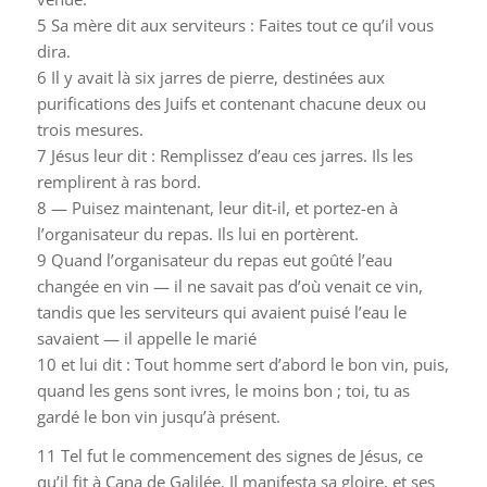
5
Sa mère dit aux serviteurs : Faites tout ce qu’il vous
dira.
6
Il y avait là six jarres de pierre, destinées aux
purifications des Juifs et contenant chacune deux ou
trois mesures.
7
Jésus leur dit : Remplissez d’eau ces jarres. Ils les
remplirent à ras bord.
8
— Puisez maintenant, leur dit-il, et portez-en à
l’organisateur du repas. Ils lui en portèrent.
9
Quand l’organisateur du repas eut goûté l’eau
changée en vin — il ne savait pas d’où venait ce vin,
tandis que les serviteurs qui avaient puisé l’eau le
savaient — il appelle le marié
10
et lui dit : Tout homme sert d’abord le bon vin, puis,
quand les gens sont ivres, le moins bon ; toi, tu as
gardé le bon vin jusqu’à présent.
11
Tel fut le commencement des signes de Jésus, ce
qu’il fit à Cana de Galilée. Il manifesta sa gloire, et ses