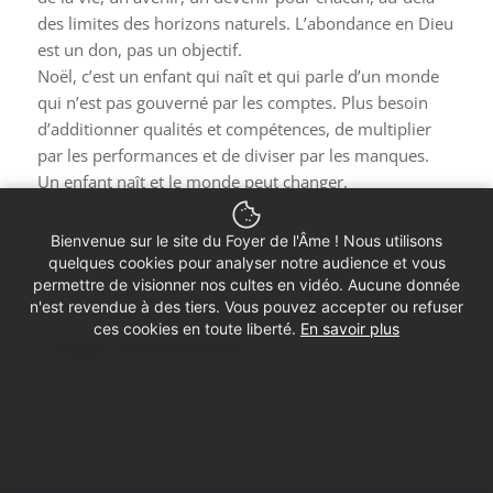
des limites des horizons naturels. L’abondance en Dieu
est un don, pas un objectif.
Noël, c’est un enfant qui naît et qui parle d’un monde
qui n’est pas gouverné par les comptes. Plus besoin
d’additionner qualités et compétences, de multiplier
par les performances et de diviser par les manques.
Un enfant naît et le monde peut changer.
Amen
Bienvenue sur le site du Foyer de l'Âme ! Nous utilisons
quelques cookies pour analyser notre audience et vous
permettre de visionner nos cultes en vidéo. Aucune donnée
n'est revendue à des tiers. Vous pouvez accepter ou refuser
ces cookies en toute liberté.
En savoir plus
Partager cette prédication