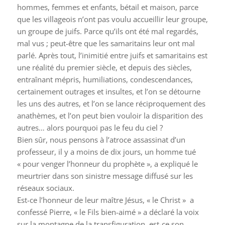
hommes, femmes et enfants, bétail et maison, parce
que les villageois n’ont pas voulu accueillir leur groupe,
un groupe de juifs. Parce qu’ils ont été mal regardés,
mal vus ; peut-être que les samaritains leur ont mal
parlé. Après tout, l’inimitié entre juifs et samaritains est
une réalité du premier siècle, et depuis des siècles,
entraînant mépris, humiliations, condescendances,
certainement outrages et insultes, et l’on se détourne
les uns des autres, et l’on se lance réciproquement des
anathèmes, et l’on peut bien vouloir la disparition des
autres… alors pourquoi pas le feu du ciel ?
Bien sûr, nous pensons à l’atroce assassinat d’un
professeur, il y a moins de dix jours, un homme tué
« pour venger l’honneur du prophète », a expliqué le
meurtrier dans son sinistre message diffusé sur les
réseaux sociaux.
Est-ce l’honneur de leur maître Jésus, « le Christ » a
confessé Pierre, « le Fils bien-aimé » a déclaré la voix
sur la montagne de la transfiguration, est-ce son