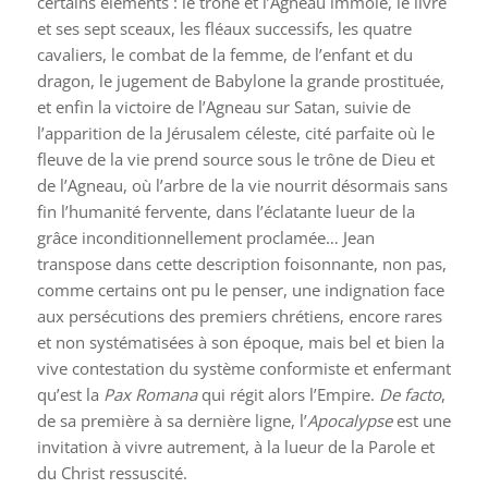
certains éléments : le trône et l’Agneau immolé, le livre
et ses sept sceaux, les fléaux successifs, les quatre
cavaliers, le combat de la femme, de l’enfant et du
dragon, le jugement de Babylone la grande prostituée,
et enfin la victoire de l’Agneau sur Satan, suivie de
l’apparition de la Jérusalem céleste, cité parfaite où le
fleuve de la vie prend source sous le trône de Dieu et
de l’Agneau, où l’arbre de la vie nourrit désormais sans
fin l’humanité fervente, dans l’éclatante lueur de la
grâce inconditionnellement proclamée… Jean
transpose dans cette description foisonnante, non pas,
comme certains ont pu le penser, une indignation face
aux persécutions des premiers chrétiens, encore rares
et non systématisées à son époque, mais bel et bien la
vive contestation du système conformiste et enfermant
qu’est la
Pax Romana
qui régit alors l’Empire.
De facto
,
de sa première à sa dernière ligne, l’
Apocalypse
est une
invitation à vivre autrement, à la lueur de la Parole et
du Christ ressuscité.