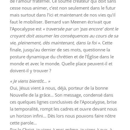
de l’amour fraternel. Ce souffle créateur qui doit sans
cesse nous animer, c’est non seulement dans le futur
mais surtout dans l’ici et maintenant de nos vies qu’il
faut le mobiliser. Bernard van Meenen écrivait que
l’Apocalypse est
« traversée par un ‘pas encore’ dont le
croyant doit assumer les conséquences au cours de sa
vie, pleinement, dès maintenant, dans la foi »
. Cette
finale, jusqu’au dernier de ses mots, questionne la
posture dynamique du chrétien et de l’Église dans le
monde et avec le monde. Quelle place peuvent-il et
doivent-il y trouver ?
« Je viens bientôt… »
Oui, Jésus vient à nous, déjà, porteur de la bonne
Nouvelle de la grâce… Son message, condensé dans
ces quelques lignes conclusives de l’Apocalypse, brise
la temporalité, rompt les cadres et ouvre devant nous
un horizon infini… Dès lors nous pouvons faire nôtre
cette parole…
Par le Christ, je viens à moi-même, je viens à eux, à