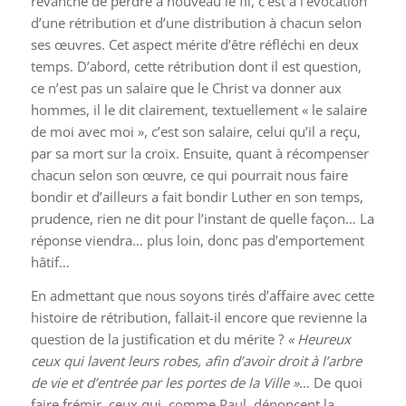
revanche de perdre à nouveau le fil, c’est à l’évocation
d’une rétribution et d’une distribution à chacun selon
ses œuvres. Cet aspect mérite d’être réfléchi en deux
temps. D’abord, cette rétribution dont il est question,
ce n’est pas un salaire que le Christ va donner aux
hommes, il le dit clairement, textuellement « le salaire
de moi avec moi », c’est son salaire, celui qu’il a reçu,
par sa mort sur la croix. Ensuite, quant à récompenser
chacun selon son œuvre, ce qui pourrait nous faire
bondir et d’ailleurs a fait bondir Luther en son temps,
prudence, rien ne dit pour l’instant de quelle façon… La
réponse viendra… plus loin, donc pas d’emportement
hâtif…
En admettant que nous soyons tirés d’affaire avec cette
histoire de rétribution, fallait-il encore que revienne la
question de la justification et du mérite ?
« Heureux
ceux qui lavent leurs robes, afin d’avoir droit à l’arbre
de vie et d’entrée par les portes de la Ville »
… De quoi
faire frémir, ceux qui, comme Paul, dénoncent la