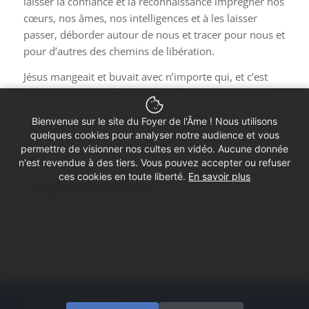
laisser la confiance et la reconnaissance imprégner nos
cœurs, nos âmes, nos intelligences et à les laisser
passer, déborder autour de nous et tracer pour nous et
pour d’autres des chemins de libération.
Jésus mangeait et buvait avec n’importe qui, et c’est
ainsi que la sagesse créatrice de Dieu est justifiée par
ses enfants.
Bienvenue sur le site du Foyer de l'Âme ! Nous utilisons
quelques cookies pour analyser notre audience et vous
permettre de visionner nos cultes en vidéo. Aucune donnée
n'est revendue à des tiers. Vous pouvez accepter ou refuser
ces cookies en toute liberté.
En savoir plus
Partager cette prédication
© Copyright - Foyer de l'Âme