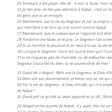
24
Tombant à ses pieds, elle dit : A moi la faute, mon sei
25
Je t’en prie, ne fais pas attention à Nabal ; c’est un
les gens que tu as envoyés.
26
Maintenant, par la vie du Seigneur et par ta propre 
qui cherchent à te faire du mal soient comme Nabal.
27
Maintenant, que le cadeau que je t’apporte soit dis
28
Pardonne ma faute, je te prie. Le Seigneur t’accord
29
Si un homme te poursuit et en veut à ta vie, ta vie s
30
Lorsque le Seigneur t’aura fait tout le bien qu’il t’a pr
31tu ne risqueras pas de chanceler ou de trébucher dan
Seigneur t’aura fait du bien, tu te souviendras de moi !
32
David dit à Abigaïl : Béni soit le Seigneur, le Dieu d’
33
Béni soit ton discernement, et bénie sois-tu, toi q
34
Par la vie du Seigneur, le Dieu d’Israël, qui m’a empêc
de Nabal !
35
David prit ce qu’elle lui avait apporté et lui dit : Mon
36
Abigaïl arriva auprès de Nabal ; il y avait chez lui un
37
Au matin, l’ivresse de Nabal s’étant dissipée, sa fem