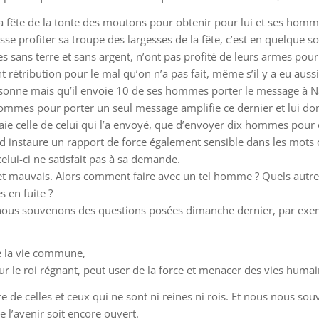
 la fête de la tonte des moutons pour obtenir pour lui et ses homm
fasse profiter sa troupe des largesses de la fête, c’est en quelque 
ns terre et sans argent, n’ont pas profité de leurs armes pour 
rétribution pour le mal qu’on n’a pas fait, même s’il y a eu auss
 personne mais qu’il envoie 10 de ses hommes porter le message 
 hommes pour porter un seul message amplifie ce dernier et lui do
ie celle de celui qui l’a envoyé, que d’envoyer dix hommes pour 
vid instaure un rapport de force également sensible dans les mots
elui-ci ne satisfait pas à sa demande.
et mauvais. Alors comment faire avec un tel homme ? Quels autre
 en fuite ?
s nous souvenons des questions posées dimanche dernier, par ex
de la vie commune,
jour le roi régnant, peut user de la force et menacer des vies huma
e de celles et ceux qui ne sont ni reines ni rois. Et nous nous sou
e l’avenir soit encore ouvert.