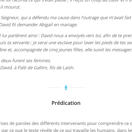
 il mourut.
le Seigneur, qui a défendu ma cause dans l’outrage que m’avait fait 
t. David fit demander Abigaïl en mariage.
 lui parlèrent ainsi : David nous a envoyés vers toi, afin de te p
e suis ta servante ; je serai une esclave pour laver les pieds de tes 
âne et, accompagnée de cinq jeunes filles, elle suivit les messager
es deux furent ses femmes.
avid, à Palti de Gallim, fils de Laïsh.
Prédication
prises de paroles des différents intervenants pour comprendre ce q
ar ce que le texte révèle de ce qui travaille les humains, dans l