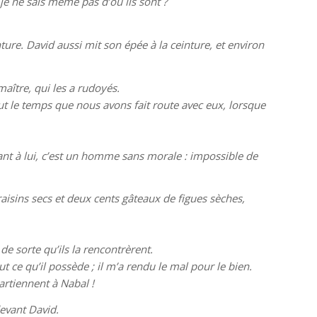
je ne sais même pas d’où ils sont ?
ure. David aussi mit son épée à la ceinture, et environ
aître, qui les a rudoyés.
ut le temps que nous avons fait route avec eux, lorsque
uant à lui, c’est un homme sans morale : impossible de
raisins secs et deux cents gâteaux de figues sèches,
e sorte qu’ils la rencontrèrent.
ut ce qu’il possède ; il m’a rendu le mal pour le bien.
artiennent à Nabal !
devant David.