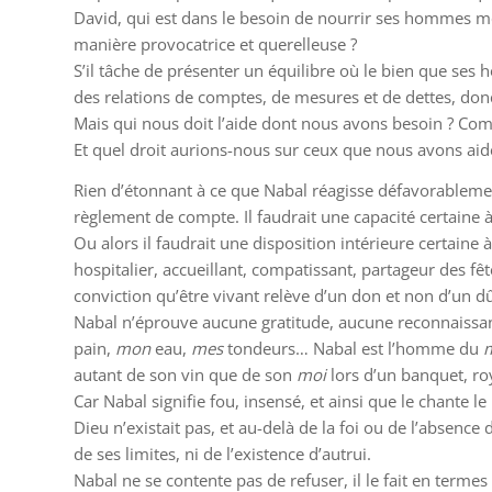
David, qui est dans le besoin de nourrir ses hommes même
manière provocatrice et querelleuse ?
S’il tâche de présenter un équilibre où le bien que ses 
des relations de comptes, de mesures et de dettes, donc
Mais qui nous
doit
l’aide dont nous avons besoin ? Com
Et quel droit aurions-nous sur ceux que nous avons aid
Rien d’étonnant à ce que Nabal réagisse défavorablemen
règlement de compte. Il faudrait une capacité certaine
Ou alors il faudrait une disposition intérieure certaine
hospitalier, accueillant, compatissant, partageur des fêt
conviction qu’être vivant relève d’un don et non d’un d
Nabal n’éprouve aucune gratitude, aucune reconnaissance
pain,
mon
eau,
mes
tondeurs… Nabal est l’homme du
autant de son vin que de son
moi
lors d’un banquet, ro
Car Nabal signifie fou, insensé, et ainsi que le chante le
Dieu n’existait pas, et au-delà de la foi ou de l’absence 
de ses limites, ni de l’existence d’autrui.
Nabal ne se contente pas de refuser, il le fait en terme