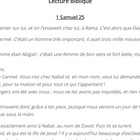
Lecture biblique
1 Samuel 25
er sur lui, et on l’ensevelit chez lui, à Rama. C’est alors que Da
rmel. C’était un homme très important, il avait trois mille moutons
me était Abigaïl ; c’était une femme de bon sens et fort belle, m
ns.
ez à Carmel. Vous irez chez Nabal et, en mon nom, vous lui demand
i, pour ta maison et pour tout ce qui t’appartient !
ergers ont été avec nous ; nous ne les avons pas inquiétés, et rien 
 trouvent donc grâce à tes yeux, puisque nous venons un jour de f
 as sous la main.
t exactement ainsi à Nabal, au nom de David. Puis ils se turent.
, et qui est le fils de Jessé ? Il y a aujourd’hui beaucoup d’esclave