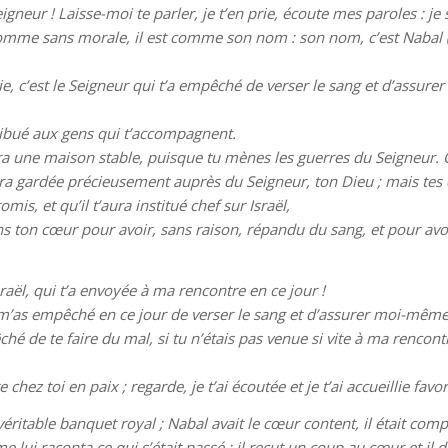
gneur ! Laisse-moi te parler, je t’en prie, écoute mes paroles : je 
 homme sans morale, il est comme son nom : son nom, c’est Nabal (« Fo
vie, c’est le Seigneur qui t’a empêché de verser le sang et d’assu
tribué aux gens qui t’accompagnent.
era une maison stable, puisque tu mènes les guerres du Seigneur. 
era gardée précieusement auprès du Seigneur, ton Dieu ; mais tes e
omis, et qu’il t’aura institué chef sur Israël,
s ton cœur pour avoir, sans raison, répandu du sang, et pour avo
Israël, qui t’a envoyée à ma rencontre en ce jour !
ui m’as empêché en ce jour de verser le sang et d’assurer moi-mêm
hé de te faire du mal, si tu n’étais pas venue si vite à ma rencontre
te chez toi en paix ; regarde, je t’ai écoutée et je t’ai accueillie fav
 véritable banquet royal ; Nabal avait le cœur content, il était comp
me lui raconta ce qui s’était passé ; il reçut un coup au cœur et il