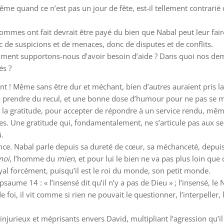
 quand ce n’est pas un jour de fête, est-il tellement contrarié d’
hommes ont fait devrait être payé du bien que Nabal peut leur faire
 de suspicions et de menaces, donc de disputes et de conflits.
ment supportons-nous d’avoir besoin d’aide ? Dans quoi nos dem
és ?
t ! Même sans être dur et méchant, bien d’autres auraient pris 
 à prendre du recul, et une bonne dose d’humour pour ne pas se me
 à la gratitude, pour accepter de répondre à un service rendu, mêm
es. Une gratitude qui, fondamentalement, ne s’articule pas aux servi
û.
. Nabal parle depuis sa dureté de cœur, sa méchanceté, depuis le
moi
, l’homme du
mien
, et pour lui le bien ne va pas plus loin que ce
yal forcément, puisqu’il est le roi du monde, son petit monde.
 psaume 14 : « l’insensé dit qu’il n’y a pas de Dieu » ; l’insensé, l
de foi, il vit comme si rien ne pouvait le questionner, l’interpeller
s injurieux et méprisants envers David, multipliant l’agression qu’