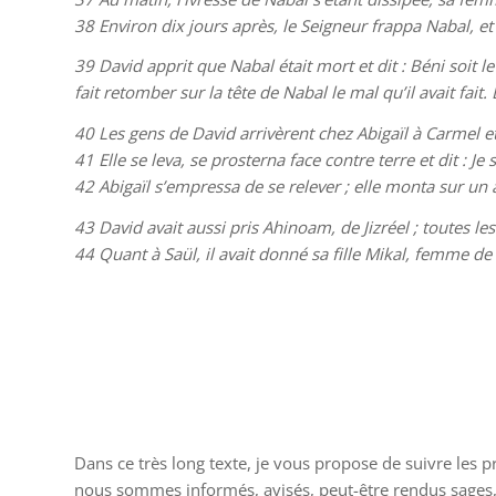
38
Environ dix jours après, le Seigneur frappa Nabal, et
39
David apprit que Nabal était mort et dit : Béni soit 
fait retomber sur la tête de Nabal le mal qu’il avait fai
40
Les gens de David arrivèrent chez Abigaïl à Carmel et
41
Elle se leva, se prosterna face contre terre et dit : J
42
Abigaïl s’empressa de se relever ; elle monta sur un 
43
David avait aussi pris Ahinoam, de Jizréel ; toutes l
44
Quant à Saül, il avait donné sa fille Mikal, femme de D
Dans ce très long texte, je vous propose de suivre les 
nous sommes informés, avisés, peut-être rendus sages, p