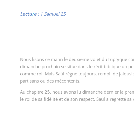
Lectu
r
e :
1 Samuel 25
Nous lisons ce matin le deuxième volet du triptyque cons
dimanche prochain se situe dans le récit biblique un peu 
comme roi. Mais Saül règne toujours, rempli de jalousie 
partisans ou des mécontents.
Au chapitre 25, nous avons lu dimanche dernier la prem
le roi de sa fidélité et de son respect. Saül a regretté 