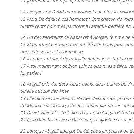
11
Je prendrais mon pain, mon eau et la viande que j’ai
12
Les gens de David rebroussèrent chemin ; ils revinrent 
13
Alors David dit à ses hommes : Que chacun de vous me
quatre cents hommes partirent à l’attaque derrière lui. 
14
Un des serviteurs de Nabal dit à Abigaïl, femme de 
15
Et pourtant ces hommes ont été très bons pour nous ;
nous étions dans la campagne.
16
Ils nous ont servi de muraille nuit et jour, tout le te
17
A toi maintenant de bien voir ce que tu as à faire, 
lui parler !
18
Abigaïl prit vite deux cents pains, deux outres de vi
qu’elle mit sur des ânes.
19
Elle dit à ses serviteurs : Passez devant moi, je vous 
20
Montée sur un âne, elle descendait par un versant de
21
David avait dit : C’est bien à tort que j’ai gardé tou
22
Que Dieu fasse ceci à David et qu’il ajoute cela, si 
23
Lorsque Abigaïl aperçut David, elle s’empressa de de