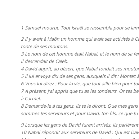
1
Samuel mourut. Tout Israël se rassembla pour se lament
2
Il y avait à Maôn un homme qui avait ses activités à Ca
tonte de ses moutons.
3
Le nom de cet homme était Nabal, et le nom de sa fem
Il descendait de Caleb.
4
David apprit, au désert, que Nabal tondait ses mouto
5
Il lui envoya dix de ses gens, auxquels il dit : Mont
6
Vous lui direz : Pour la vie, que tout aille bien pour to
7
A présent, j’ai appris que tu as les tondeurs. Or tes b
à Carmel.
8
Demande-le à tes gens, ils te le diront. Que mes gens
sommes tes serviteurs et pour David, ton fils, ce que tu
9
Lorsque les gens de David furent arrivés, ils parlèren
10
Nabal répondit aux serviteurs de David : Qui est David