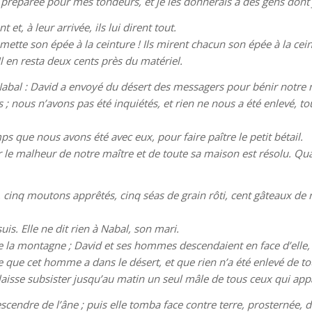
 préparée pour mes tondeurs, et je les donnerais à des gens dont 
et, à leur arrivée, ils lui dirent tout.
tte son épée à la ceinture ! Ils mirent chacun son épée à la ceint
Il en resta deux cents près du matériel.
Nabal : David a envoyé du désert des messagers pour bénir notre m
 nous n’avons pas été inquiétés, et rien ne nous a été enlevé, to
mps que nous avons été avec eux, pour faire paître le petit bétail.
car le malheur de notre maître et de toute sa maison est résolu. Q
n, cinq moutons apprêtés, cinq séas de grain rôti, cent gâteaux de 
suis. Elle ne dit rien à Nabal, son mari.
 la montagne ; David et ses hommes descendaient en face d’elle, d
t ce que cet homme a dans le désert, et que rien n’a été enlevé de to
je laisse subsister jusqu’au matin un seul mâle de tous ceux qui app
scendre de l’âne ; puis elle tomba face contre terre, prosternée, 