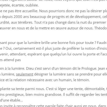
ejetée, écartée, oubliée.
e ne pas être accueillie. Nous pourrions donc ne pas la désirer plus
 a eu depuis 2000 ans beaucoup de progrès et de développement, ce
rdité, aux ténèbres. Tout n’a pas changé dans la nuit du premier 
er œuvrer en nous et de la mettre en œuvre autour de nous. Théod
ssant pour que la lumière brille une bonne fois pour toute ? Faudra
 Oui, certainement est-il plus juste de préférer la notion d’insis
 venir, attendant, espérant que quelqu’un lui ouvre la porte et l’a
es attend pas
in à la lumière. Dieu s’est servi d’un témoin dit le Prologue. Jean
a lumière,
seulement
désigner la lumière sans se prendre pour elle.
ice et la relation nécessaire avec un humain, le témoin.
le plante sa tente parmi nous. C’est si léger une tente, démontable
ns prestigieux, bien moins grandiose. Il suffit de regarder les ten
u d’une étable…
us invite à reconnaître cette parole faite chair aussi
en nous
, dans