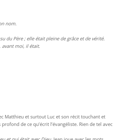
son nom.
 du Père ; elle était pleine de grâce et de vérité.
 avant moi, il était.
ec Matthieu et surtout Luc et son récit touchant et
 profond de ce qu’écrit l’évangéliste. Rien de tel avec
u et qui était avec Dieu
. Jean joue avec les mots