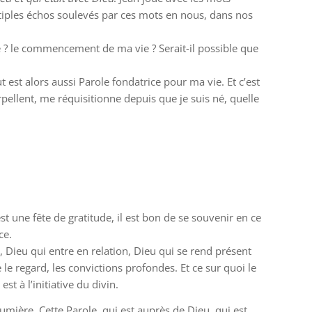
ultiples échos soulevés par ces mots en nous, dans nos
e ? le commencement de ma vie ? Serait-il possible que
t est alors aussi Parole fondatrice pour ma vie. Et c’est
rpellent, me réquisitionne depuis que je suis né, quelle
st une fête de gratitude, il est bon de se souvenir en ce
ce.
, Dieu qui entre en relation, Dieu qui se rend présent
le regard, les convictions profondes. Et ce sur quoi le
t à l’initiative du divin.
ière. Cette Parole, qui est auprès de Dieu, qui est