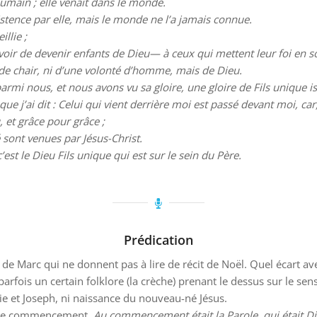
 humain ; elle venait dans le monde.
istence par elle, mais le monde ne l’a jamais connue.
illie ;
uvoir de devenir enfants de Dieu— à ceux qui mettent leur foi en 
 de chair, ni d’une volonté d’homme, mais de Dieu.
armi nous, et nous avons vu sa gloire, une gloire de Fils unique issu
 que j’ai dit : Celui qui vient derrière moi est passé devant moi, car,
 et grâce pour grâce ;
é sont venues par Jésus-Christ.
est le Dieu Fils unique qui est sur le sein du Père.
Prédication
i de Marc qui ne donnent pas à lire de récit de Noël. Quel écart av
parfois un certain folklore (la crèche) prenant le dessus sur le sens
ie et Joseph, ni naissance du nouveau-né Jésus.
on de commencement.
Au commencement était la Parole, qui était Die