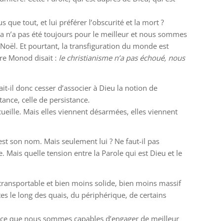
 que tout, et lui préférer l’obscurité et la mort ?
la n’a pas été toujours pour le meilleur et nous sommes
Noël. Et pourtant, la transfiguration du monde est
ore Monod disait :
le christianisme n’a pas échoué, nous
it-il donc cesser d’associer à Dieu la notion de
tance, celle de persistance.
ccueille. Mais elles viennent désarmées, elles viennent
 est son nom. Mais seulement lui ? Ne faut-il pas
 Mais quelle tension entre la Parole qui est Dieu et le
, transportable et bien moins solide, bien moins massif
tes le long des quais, du périphérique, de certains
 ce que nous sommes capables d’engager de meilleur