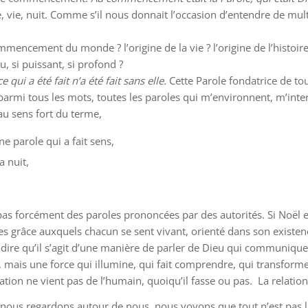
ère, vie, nuit. Comme s’il nous donnait l’occasion d’entendre de m
mencement du monde ? l’origine de la vie ? l’origine de l’histoir
 si puissant, si profond ?
e qui a été fait n’a été fait sans elle.
Cette Parole fondatrice de tou
: parmi tous les mots, toutes les paroles qui m’environnent, m’inte
au sens fort du terme,
e parole qui a fait sens,
a nuit,
t pas forcément des paroles prononcées par des autorités. Si Noël e
res grâce auxquels chacun se sent vivant, orienté dans son existen
t-à-dire qu’il s’agit d’une manière de parler de Dieu qui communique
 mais une force qui illumine, qui fait comprendre, qui transforme 
n ne vient pas de l’humain, quoiqu’il fasse ou pas. La relation es
ous regardons autour de nous, nous voyons que tout n’est pas lum