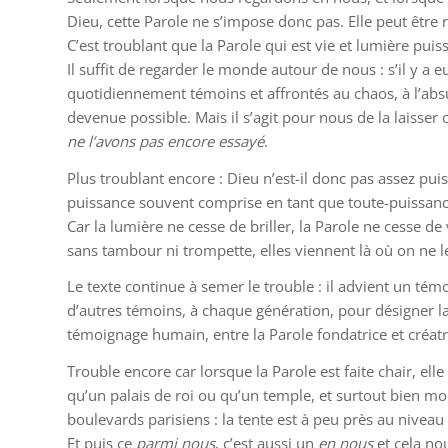
Dieu, cette Parole ne s’impose donc pas. Elle peut être r
C’est troublant que la Parole qui est vie et lumière puiss
Il suffit de regarder le monde autour de nous : s’il y
quotidiennement témoins et affrontés au chaos, à l’absu
devenue possible. Mais il s’agit pour nous de la laiss
ne l’avons pas encore essayé
.
Plus troublant encore : Dieu n’est-il donc pas assez pui
puissance souvent comprise en tant que toute-puissance ?
Car la lumière ne cesse de briller, la Parole ne cesse de
sans tambour ni trompette, elles viennent là où on ne l
Le texte continue à semer le trouble : il advient un témo
d’autres témoins, à chaque génération, pour désigner l
témoignage humain, entre la Parole fondatrice et créatr
Trouble encore car lorsque la Parole est faite chair, el
qu’un palais de roi ou qu’un temple, et surtout bien moi
boulevards parisiens : la tente est à peu près au nivea
Et puis ce
parmi nous
, c’est aussi un
en nous
et cela no