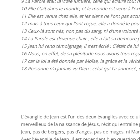
9 La Parole était la vraie lumière, celle qui éclaire tout
10 Elle était dans le monde, et le monde est venu à l’ex
11 Elle est venue chez elle, et les siens ne l’ont pas accue
12 mais à tous ceux qui l’ont reçue, elle a donné le po
13 Ceux-là sont nés, non pas du sang, ni d’une volonté
14 La Parole est devenue chair ; elle a fait sa demeure p
15 Jean lui rend témoignage, il s’est écrié : C’était de lui
16 Nous, en effet, de sa plénitude nous avons tous reçu,
17 car la loi a été donnée par Moïse, la grâce et la vérit
18 Personne n’a jamais vu Dieu ; celui qui l’a annoncé, c’
L’évangile de Jean est l’un des deux évangiles avec celu
merveilleux de la naissance de Jésus, récit qui entraîne 
Jean, pas de bergers, pas d’anges, pas de mages, ni Mar
Avec l’évangile de Jean, il est cependant bien questi