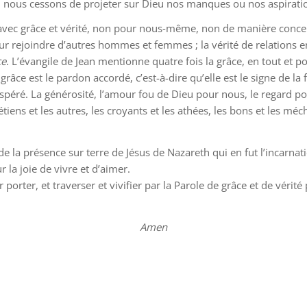
e, nous cessons de projeter sur Dieu nos manques ou nos aspirati
ec grâce et vérité, non pour nous-même, non de manière conceptu
ur rejoindre d’autres hommes et femmes ; la vérité de relations en 
ce
. L’évangile de Jean mentionne quatre fois la grâce, en tout et po
 grâce est le pardon accordé, c’est-à-dire qu’elle est le signe de la
péré. La générosité, l’amour fou de Dieu pour nous, le regard posi
rétiens et les autres, les croyants et les athées, les bons et les m
la présence sur terre de Jésus de Nazareth qui en fut l’incarnati
 la joie de vivre et d’aimer.
r porter, et traverser et vivifier par la Parole de grâce et de véri
Amen