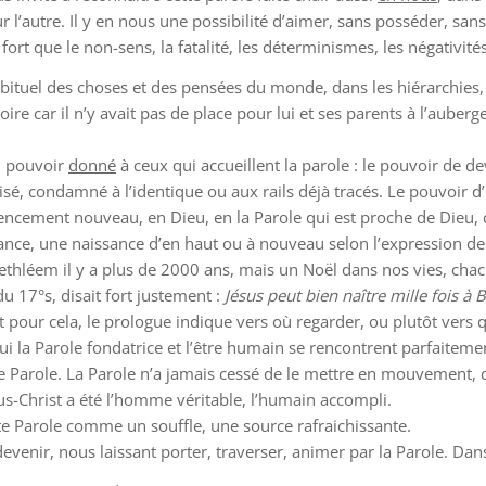
ur l’autre. Il y en nous une possibilité d’aimer, sans posséder, s
ort que le non-sens, la fatalité, les déterminismes, les négativités
bituel des choses et des pensées du monde, dans les hiérarchies,
re car il n’y avait pas de place pour lui et ses parents à l’aube
n pouvoir
donné
à ceux qui accueillent la parole : le pouvoir de d
é, condamné à l’identique ou aux rails déjà tracés. Le pouvoir d’u
ncement nouveau, en Dieu, en la Parole qui est proche de Dieu, q
sance, une naissance d’en haut ou à nouveau selon l’expression d
 Bethléem il y a plus de 2000 ans, mais un Noël dans nos vies, cha
 17°s, disait fort justement :
Jésus peut bien naître mille fois à Be
et pour cela, le prologue indique vers où regarder, ou plutôt vers q
 qui la Parole fondatrice et l’être humain se rencontrent parfaite
 Parole. La Parole n’a jamais cessé de le mettre en mouvement, de l
us-Christ a été l’homme véritable, l’humain accompli.
ette Parole comme un souffle, une source rafraichissante.
enir, nous laissant porter, traverser, animer par la Parole. Dans la r