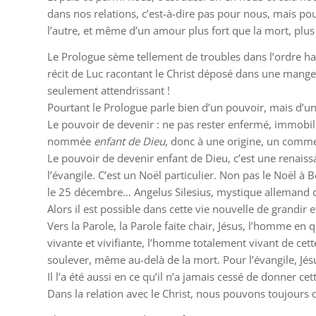
dans nos relations, c’est-à-dire pas pour nous, mais po
l’autre, et même d’un amour plus fort que la mort, plus f
Le Prologue sème tellement de troubles dans l’ordre ha
récit de Luc racontant le Christ déposé dans une mangeoi
seulement attendrissant !
Pourtant le Prologue parle bien d’un pouvoir, mais d’u
Le pouvoir de devenir : ne pas rester enfermé, immobilis
nommée
enfant de Dieu
, donc à une origine, un comme
Le pouvoir de devenir enfant de Dieu, c’est une renais
l’évangile. C’est un Noël particulier. Non pas le Noël à
le 25 décembre… Angelus Silesius, mystique allemand du
Alors il est possible dans cette vie nouvelle de grandir 
Vers la Parole, la Parole faite chair, Jésus, l’homme en
vivante et vivifiante, l’homme totalement vivant de cette
soulever, même au-delà de la mort. Pour l’évangile, Jés
Il l’a été aussi en ce qu’il n’a jamais cessé de donner c
Dans la relation avec le Christ, nous pouvons toujours dev