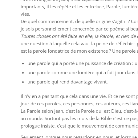
importants, il les répète et les entrelace, Parole, lumi
vies.
De quel commencement, de quelle origine s’agit-il ? Com
je sois personnellement concernée par ce poème si beau,
Toutes choses ont été faite en elle, la Parole, et rien de c
une question à laquelle cela vaut la peine de réfléchir 
est la parole fondatrice de mon existence ? Une parole 
une parole qui a porté une puissance de création : un
une parole comme une lumière qui a fait jour dans l
une parole qui rend davantage vivant.
Il n’y en a pas tant que cela dans une vie. Et ce ne son
jour de ces paroles, ces personnes, ces auteurs, ces liv
La Parole selon Jean, c’est la Parole qui est Dieu, c’es
au monde. Surtout pas les mots de la Bible n’est-ce pas,
prologue insiste, c’est que le mouvement de communicatio
Seulement lorsque nous regardons en nous, et lorsque n