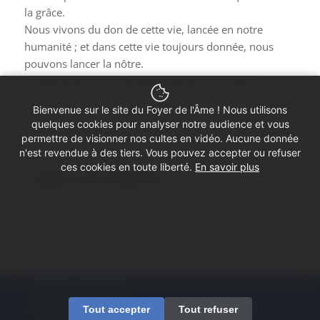
la grâce.
Nous vivons du don de cette vie, lancée en notre
humanité ; et dans cette vie toujours donnée, nous
pouvons lancer la nôtre.
Et nous vivrons, et d’autres pourront vivre aussi.
De grâce.
Bienvenue sur le site du Foyer de l'Âme ! Nous utilisons
quelques cookies pour analyser notre audience et vous
permettre de visionner nos cultes en vidéo. Aucune donnée
n'est revendue à des tiers. Vous pouvez accepter ou refuser
ces cookies en toute liberté.
En savoir plus
Partager cette prédication
© Copyright - Foyer de l'Âme
Tout accepter
Tout refuser
Mentions légales
Contactez-nous