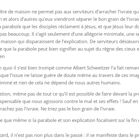
re de maison ne permet pas aux serviteurs d’arracher l’ivraie qui 
n et alors d’autres qu’eux viendront séparer le bon grain de l’ivrai
a parabole que les disciples réclament à Jésus, et que Jésus leur
re pas beaucoup. Il s’agit seulement d’une allégorie minimale, une 
aison qui disparaissent de l’explication. De serviteurs désœuvré
 que la parabole peut bien signifier au sujet du règne des cieux et
ien
en quoi il s’est bien trompé comme Albert Schweitzer l’a fait remar
 puisque l’issue ne laisse guère de doute même au travers de ces i
éliminé et rien de cela ne dépend de nous autres humains.
stion, même pas de tout ce qu’il est possible de faire devant la pré
spensable que nous agissions contre le mal et ses effets ! Sauf en 
chez pas l’ivraie. Ne triez pas le bon grain de l’ivraie.
que même si la parabole et son explication focalisent sur la fin 
tard, il n’est pas non plus dans le passé : il se manifeste dans le 