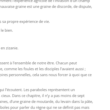
 comment l’expérience agricole de l’invasion d’un champ
mauvaise graine est une graine de discorde, de dispute,
 sa propre expérience de vie.
le bien.
en zizanie.
ressent à l’ensemble de notre être. Chacun peut
, comme les foules et les disciples l’avaient aussi ;
toires personnelles, cela sans nous forcer à quoi que ce
 qui l’écoutent. Les paraboles représentent un
 cieux. Dans ce chapitre, il n’y a pas moins de sept
es, d’une graine de moutarde, du levain dans la pâte,
boles pour parler du règne qui ne se définit pas mais