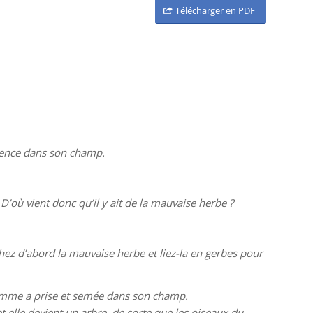
Télécharger en PDF
emence dans son champ.
D’où vient donc qu’il y ait de la mauvaise herbe ?
chez d’abord la mauvaise herbe et liez-la en gerbes pour
 homme a prise et semée dans son champ.
et elle devient un arbre, de sorte que les oiseaux du