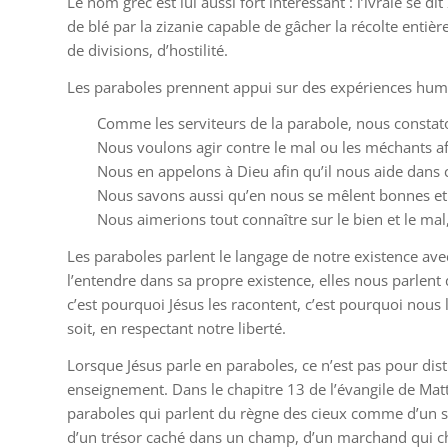
Le nom grec est lui aussi fort intéressant : l’ivraie se dit
de blé par la zizanie capable de gâcher la récolte enti
de divisions, d’hostilité.
Les paraboles prennent appui sur des expériences huma
Comme les serviteurs de la parabole, nous constato
Nous voulons agir contre le mal ou les méchants a
Nous en appelons à Dieu afin qu’il nous aide dans 
Nous savons aussi qu’en nous se mêlent bonnes et 
Nous aimerions tout connaître sur le bien et le mal,
Les paraboles parlent le langage de notre existence avec
l’entendre dans sa propre existence, elles nous parlent d
c’est pourquoi Jésus les racontent, c’est pourquoi nous 
soit, en respectant notre liberté.
Lorsque Jésus parle en paraboles, ce n’est pas pour dist
enseignement. Dans le chapitre 13 de l’évangile de Matth
paraboles qui parlent du règne des cieux comme d’un 
d’un trésor caché dans un champ, d’un marchand qui che