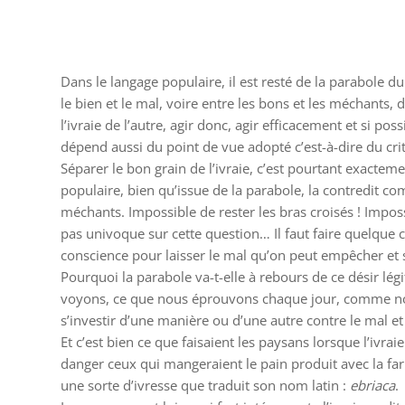
Dans le langage populaire, il est resté de la parabole du 
le bien et le mal, voire entre les bons et les méchants, d
l’ivraie de l’autre, agir donc, agir efficacement et si p
dépend aussi du point de vue adopté c’est-à-dire du cr
Séparer le bon grain de l’ivraie, c’est pourtant exacte
populaire, bien qu’issue de la parabole, la contredit c
méchants. Impossible de rester les bras croisés ! Imposs
pas univoque sur cette question… Il faut faire quelque cho
conscience pour laisser le mal qu’on peut empêcher et 
Pourquoi la parabole va-t-elle à rebours de ce désir lé
voyons, ce que nous éprouvons chaque jour, comme nous
s’investir d’une manière ou d’une autre contre le mal et c
Et c’est bien ce que faisaient les paysans lorsque l’ivra
danger ceux qui mangeraient le pain produit avec la fari
une sorte d’ivresse que traduit son nom latin :
ebriaca
.