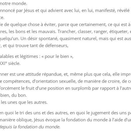
, notre monde.
ncé par Jésus et qui advient avec lui, en lui, manifesté, révélé p
ce.
le de quelque chose à éviter, parce que certainement, ce qui est à
es, les bons et les mauvais. Trancher, classer, ranger, étiqueter, 
r quelqu’un. Un désir spontané, quasiment naturel, mais qui est
r, et qui trouve tant de défenseurs,
ables et légitimes : « pour le bien »,
XI° siècle.
ner est une attitude répandue, et, même plus que cela, elle impr
, de compétences, d’orientation sexuelle, de manière de croire, d
t forcément le fruit d’une position en surplomb par rapport à l’au
 bien, du bon.
 les unes que les autres.
 en quoi le tri des uns et des autres, en quoi le jugement des uns 
manière oblique, Jésus évoque la fondation du monde à l’aide d’u
 depuis la fondation du monde.