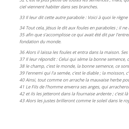
ciel viennent habiter dans ses branches.
33
Il leur dit cette autre parabole : Voici à quoi le règn
34
Tout cela, Jésus le dit aux foules en paraboles ; il ne
35
afin que s’accomplisse ce qui avait été dit par l’ent
fondation du monde.
36
Alors il laissa les foules et entra dans la maison. S
37
Il leur répondit : Celui qui sème la bonne semence, c
38
le champ, c’est le monde, la bonne semence, ce sont 
39
l’ennemi qui l’a semée, c’est le diable ; la moisson, 
40
Ainsi, tout comme on arrache la mauvaise herbe pour
41
Le Fils de l’homme enverra ses anges, qui arrachero
42
et ils les jetteront dans la fournaise ardente ; c’est 
43
Alors les justes brilleront comme le soleil dans le r