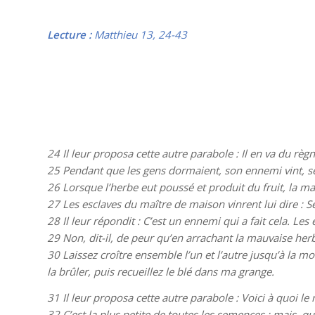
Lecture :
Matthieu 13, 24-43
24
Il leur proposa cette autre parabole : Il en va du
25
Pendant que les gens dormaient, son ennemi vint, se
26
Lorsque l’herbe eut poussé et produit du fruit, la m
27
Les esclaves du maître de maison vinrent lui dire : 
28
Il leur répondit : C’est un ennemi qui a fait cela. Les
29
Non, dit-il, de peur qu’en arrachant la mauvaise he
30
Laissez croître ensemble l’un et l’autre jusqu’à la 
la brûler, puis recueillez le blé dans ma grange.
31
Il leur proposa cette autre parabole : Voici à quoi
32
C’est la plus petite de toutes les semences ; mais, q