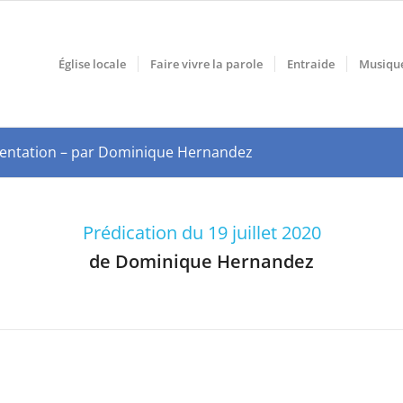
Église locale
Faire vivre la parole
Entraide
Musiqu
 la tentation – par Dominique Hernandez
Prédication du 19 juillet 2020
de Dominique Hernandez