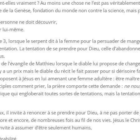
-elles vraiment ? Au moins une chose ne l’est pas véritablement, 
re de la Genèse, fondation du monde non contre la science, mais p
ersonne ne doit découvrir,
r lui-même.
re 3, lorsque le serpent dit à la femme pour la persuader de mange
entation. La tentation de se prendre pour Dieu, celle d’abandonne
us.
4 de l’évangile de Matthieu lorsque le diable lui propose de change
a un prix mais le diable du récit le fait passer pour si dérisoire f
proposent à Jésus en lui amenant une femme adultère : être maître
sciples comment prier, la prière comporte cette demande :
ne nous
érique qui engloberait toutes sortes de tentations, mais
la
tentation
eux, il invite à renoncer à se prendre pour Dieu, à ne pas porter d
e et encore, de nombreuses fois au fil de nos vies. Jésus le Chri
 invite à assumer d’être seulement humains,
abilité,