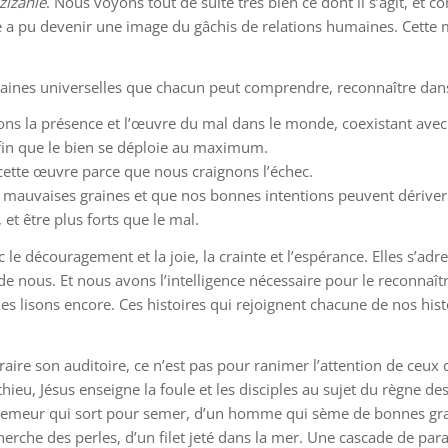
zizanie
. Nous voyons tout de suite très bien ce dont il s’agit, et
ère a pu devenir une image du gâchis de relations humaines. Cette 
ines universelles que chacun peut comprendre, reconnaître dans
ns la présence et l’œuvre du mal dans le monde, coexistant avec 
fin que le bien se déploie au maximum.
cette œuvre parce que nous craignons l’échec.
mauvaises graines et que nos bonnes intentions peuvent dériver 
 et être plus forts que le mal.
 le découragement et la joie, la crainte et l’espérance. Elles s’ad
e nous. Et nous avons l’intelligence nécessaire pour le reconnaître
les lisons encore. Ces histoires qui rejoignent chacune de nos his
raire son auditoire, ce n’est pas pour ranimer l’attention de ceux
ieu, Jésus enseigne la foule et les disciples au sujet du règne des
semeur qui sort pour semer, d’un homme qui sème de bonnes grain
rche des perles, d’un filet jeté dans la mer. Une cascade de para