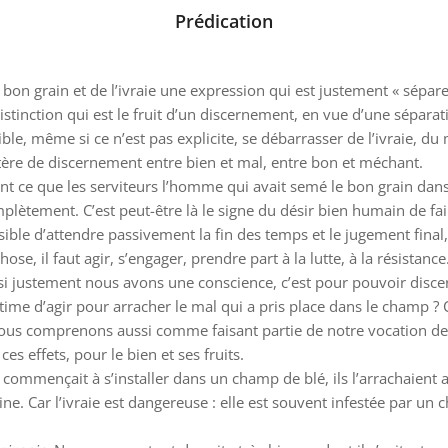
Prédication
bon grain et de l’ivraie une expression qui est justement « séparer l
istinction qui est le fruit d’un discernement, en vue d’une séparati
ossible, même si ce n’est pas explicite, se débarrasser de l’ivraie
itère de discernement entre bien et mal, entre bon et méchant.
ment ce que les serviteurs l’homme qui avait semé le bon grain dan
omplètement. C’est peut-être là le signe du désir bien humain de f
ible d’attendre passivement la fin des temps et le jugement final,
se, il faut agir, s’engager, prendre part à la lutte, à la résistanc
si justement nous avons une conscience, c’est pour pouvoir discer
gitime d’agir pour arracher le mal qui a pris place dans le champ 
 comprenons aussi comme faisant partie de notre vocation de ne p
es effets, pour le bien et ses fruits.
ie commençait à s’installer dans un champ de blé, ils l’arrachaient 
ne. Car l’ivraie est dangereuse : elle est souvent infestée par un