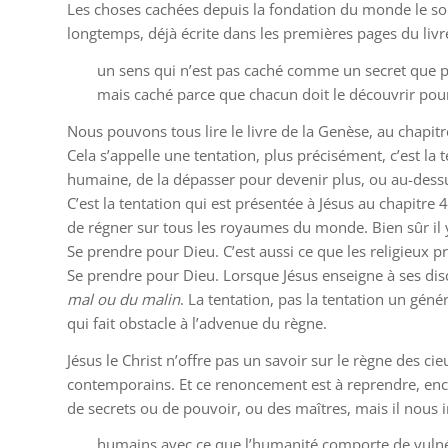
Les choses cachées depuis la fondation du monde le sont
longtemps, déjà écrite dans les premières pages du liv
un sens qui n’est pas caché comme un secret que p
mais caché parce que chacun doit le découvrir pou
Nous pouvons tous lire le livre de la Genèse, au chapit
Cela s’appelle une tentation, plus précisément, c’est
la
t
humaine, de la dépasser pour devenir plus, ou au-dess
C’est la tentation qui est présentée à Jésus au chapitre 
de régner sur tous les royaumes du monde. Bien sûr il y 
Se prendre pour Dieu. C’est aussi ce que les religieux 
Se prendre pour Dieu. Lorsque Jésus enseigne à ses di
mal ou du malin
. La tentation, pas la tentation un gén
qui fait obstacle à l’advenue du règne.
Jésus le Christ n’offre pas un savoir sur le règne des ci
contemporains. Et ce renoncement est à reprendre, encor
de secrets ou de pouvoir, ou des maîtres, mais il nous
humains avec ce que l’humanité comporte de vulnér