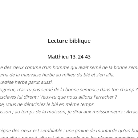
Lecture biblique
Matthieu 13, 24-43
 règne des cieux comme d’un homme qui avait semé de la bonne s
ma de la mauvaise herbe au milieu du blé et s’en alla.
auvaise herbe parut aussi.
Seigneur, n’as-tu pas semé de la bonne semence dans ton champ ? 
 esclaves lui dirent : Veux-tu que nous allions l’arracher ?
rbe, vous ne déraciniez le blé en même temps.
moisson ; au temps de la moisson, je dirai aux moissonneurs : Arra
 le règne des cieux est semblable : une graine de moutarde qu’un
uand elle a poussé, elle est plus grande que les plantes potagères 