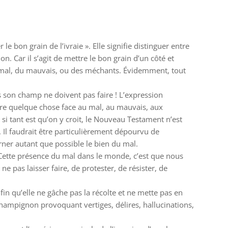
e bon grain de l’ivraie ». Elle signifie distinguer entre
on. Car il s’agit de mettre le bon grain d’un côté et
, du mal, du mauvais, ou des méchants. Évidemment, tout
s son champ ne doivent pas faire ! L’expression
aire quelque chose face au mal, au mauvais, aux
 si tant est qu’on y croit, le Nouveau Testament n’est
e. Il faudrait être particulièrement dépourvu de
ner autant que possible le bien du mal.
? Cette présence du mal dans le monde, c’est que nous
as laisser faire, de protester, de résister, de
afin qu’elle ne gâche pas la récolte et ne mette pas en
 champignon provoquant vertiges, délires, hallucinations,