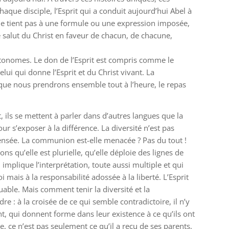
aque disciple, l’Esprit qui a conduit aujourd’hui Abel à
 ne tient pas à une formule ou une expression imposée,
de salut du Christ en faveur de chacun, de chacune,
autonomes. Le don de l’Esprit est compris comme le
ui qui donne l’Esprit et du Christ vivant. La
e que nous prendrons ensemble tout à l’heure, le repas
t, ils se mettent à parler dans d’autres langues que la
ur s’exposer à la différence. La diversité n’est pas
a pensée. La communion est-elle menacée ? Pas du tout !
ons qu’elle est plurielle, qu’elle déploie des lignes de
implique l’interprétation, toute aussi multiple et qui
i mais à la responsabilité adossée à la liberté. L’Esprit
able. Mais comment tenir la diversité et la
 : à la croisée de ce qui semble contradictoire, il n’y
 qui donnent forme dans leur existence à ce qu’ils ont
vre, ce n’est pas seulement ce qu’il a reçu de ses parents,