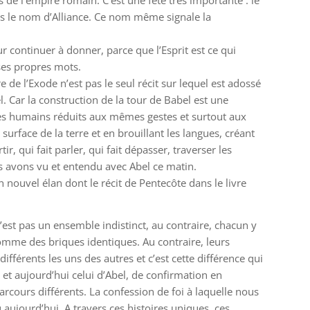
 de l’empire romain. C’est une fête très importante : le
res le nom d’Alliance. Ce nom même signale la
our continuer à donner, parce que l’Esprit est ce qui
ses propres mots.
e de l’Exode n’est pas le seul récit sur lequel est adossé
. Car la construction de la tour de Babel est une
des humains réduits aux mêmes gestes et surtout aux
surface de la terre et en brouillant les langues, créant
tir, qui fait parler, qui fait dépasser, traverser les
us avons vu et entendu avec Abel ce matin.
n nouvel élan dont le récit de Pentecôte dans le livre
est pas un ensemble indistinct, au contraire, chacun y
 comme des briques identiques. Au contraire, leurs
fférents les uns des autres et c’est cette différence qui
et aujourd’hui celui d’Abel, de confirmation en
arcours différents. La confession de foi à laquelle nous
aujourd’hui. A travers ces histoires uniques, ces