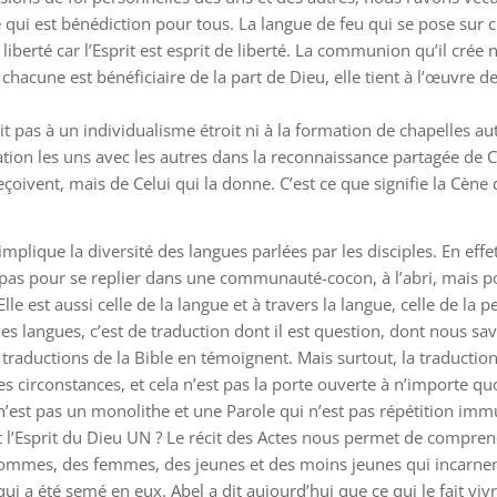
ui est bénédiction pour tous. La langue de feu qui se pose sur ch
erté car l’Esprit est esprit de liberté. La communion qu’il crée
chacune est bénéficiaire de la part de Dieu, elle tient à l’œuvre 
it pas à un individualisme étroit ni à la formation de chapelles 
ion les uns avec les autres dans la reconnaissance partagée de Cel
eçoivent, mais de Celui qui la donne. C’est ce que signifie la Cèn
implique la diversité des langues parlées par les disciples. En effe
st pas pour se replier dans une communauté-cocon, à l’abri, mais po
lle est aussi celle de la langue et à travers la langue, celle de l
 des langues, c’est de traduction dont il est question, dont nous sav
traductions de la Bible en témoignent. Mais surtout, la traduction 
es circonstances, et cela n’est pas la porte ouverte à n’importe quo
’est pas un monolithe et une Parole qui n’est pas répétition immu
l’Esprit du Dieu UN ? Le récit des Actes nous permet de comprendre
ommes, des femmes, des jeunes et des moins jeunes qui incarnent,
t qui a été semé en eux. Abel a dit aujourd’hui que ce qui le fait vi