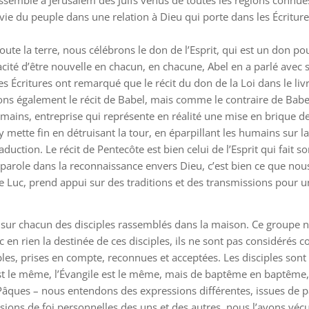
assemble à Jérusalem des Juifs venus de toutes les régions connues
a vie du peuple dans une relation à Dieu qui porte dans les Écritu
 toute la terre, nous célébrons le don de l’Esprit, qui est un don p
té d’être nouvelle en chacun, en chacune, Abel en a parlé avec 
es Écritures ont remarqué que le récit du don de la Loi dans le livr
vons également le récit de Babel, mais comme le contraire de Babel
umains, entreprise qui représente en réalité une mise en brique 
mette fin en détruisant la tour, en éparpillant les humains sur la 
raduction. Le récit de Pentecôte est bien celui de l’Esprit qui fait sor
e parole dans la reconnaissance envers Dieu, c’est bien ce que no
lle Luc, prend appui sur des traditions et des transmissions pour u
 sur chacun des disciples rassemblés dans la maison. Ce groupe n’
c en rien la destinée de ces disciples, ils ne sont pas considérés
es, prises en compte, reconnues et acceptées. Les disciples sont di
st le même, l’Évangile est le même, mais de baptême en baptême, 
 à Pâques – nous entendons des expressions différentes, issues de p
ions de foi personnelles des uns et des autres, nous l’avons vécu 