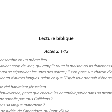
Lecture biblique
Actes 2, 1-13
ous ensemble en un même lieu.
violent coup de vent, qui remplit toute la maison où ils étaient ass
qui se séparaient les unes des autres ; il s’en posa sur chacun d’
rler en d’autres langues, selon ce que l’Esprit leur donnait d’énonc
le ciel habitaient Jérusalem.
t bouleversée, parce que chacun les entendait parler dans sa prop
 ne sont-ils pas tous Galiléens ?
ans sa langue maternelle ?
 de Judée, de Cappadoce, du Pont, d’Asie,