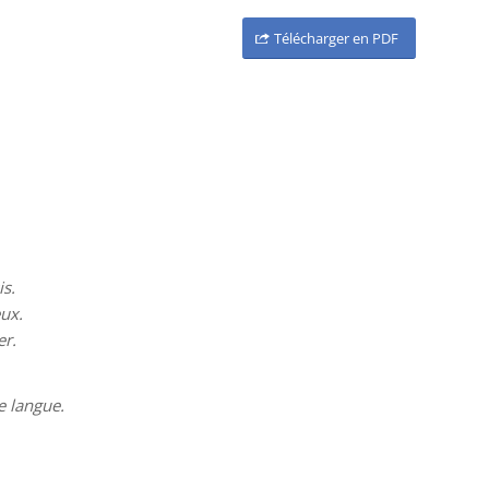
Télécharger en PDF
is.
eux.
er.
re langue.