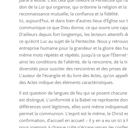
parle à Moïse. C’est cela que célèbre la Pentecôte qui r
don de la Loi qui organise, qui ordonne la religion et l
reconnaissance mutuelle, la confiance et la fidélité.
Ici, aujourd’hui, et dans bien d’autres lieux d’Église sur
communique ce que Dieu donne, ce qui ouvre une capaci
D’ailleurs depuis fort longtemps, les lecteurs attentifs d
ce qu’écrit Luc au sujet de la Pentecôte. Nous y retrou
entreprise humaine pour la grandeur et la gloire des h
même mots répétés et répétés. Jusqu’à ce que l’Éternel y 
ainsi les conditions de l’altérité, de la rencontre, de la t
diversités pour susciter des rencontres et des prises d
L’auteur de l’évangile et du livre des Actes, qu’on appe
des Actes indique des éléments caractéristiques.
Il est question de langues de feu qui se posent chacune
est distingué. L’uniformité à la Babel ne représente don
différences sont légitimes, elles sont même indispensabl
permet la communion. L’esprit est le même, le Christ e
confirmation, d’accueil en accueil – il y en a eu un ici
nous joignons à chaque culte n’écrase jamais les confess