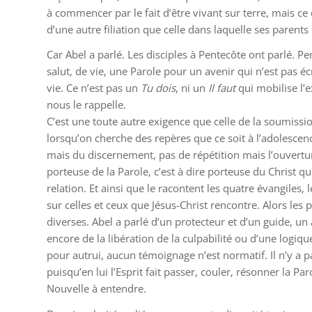
à commencer par le fait d’être vivant sur terre, mais ce 
d’une autre filiation que celle dans laquelle ses parents l
Car Abel a parlé. Les disciples à Pentecôte ont parlé. Pe
salut, de vie, une Parole pour un avenir qui n’est pas écr
vie. Ce n’est pas un
Tu dois
,
ni un
Il faut
qui mobilise l’e
nous le rappelle.
C’est une toute autre exigence que celle de la soumissi
lorsqu’on cherche des repères que ce soit à l’adolescen
mais du discernement, pas de répétition mais l’ouvertur
porteuse de la Parole, c’est à dire porteuse du Christ q
relation. Et ainsi que le racontent les quatre évangiles
sur celles et ceux que Jésus-Christ rencontre. Alors les
diverses. Abel a parlé d’un protecteur et d’un guide, un
encore de la libération de la culpabilité ou d’une logiq
pour autrui, aucun témoignage n’est normatif. Il n’y a pa
puisqu’en lui l’Esprit fait passer, couler, résonner la Par
Nouvelle à entendre.