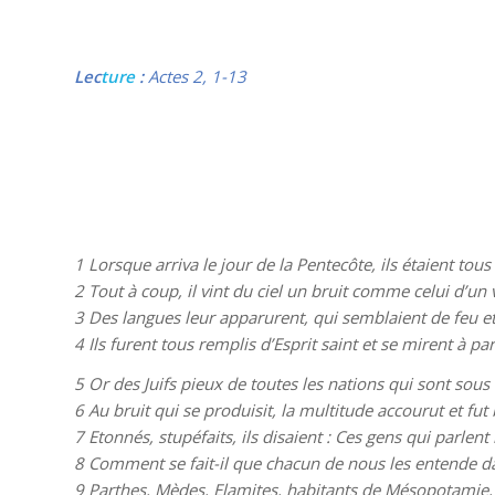
Lec
ture
:
Actes 2, 1-13
1
Lorsque arriva le jour de la Pentecôte, ils étaient t
2
Tout à coup, il vint du ciel un bruit comme celui d’un 
3
Des langues leur apparurent, qui semblaient de feu et 
4
Ils furent tous remplis d’Esprit saint et se mirent à pa
5
Or des Juifs pieux de toutes les nations qui sont sous 
6
Au bruit qui se produisit, la multitude accourut et fu
7
Etonnés, stupéfaits, ils disaient : Ces gens qui parlent
8
Comment se fait-il que chacun de nous les entende d
9
Parthes, Mèdes, Elamites, habitants de Mésopotamie,