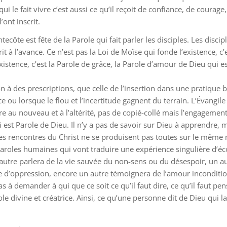
qui le fait vivre c’est aussi ce qu’il reçoit de confiance, de cour
’ont inscrit.
ntecôte est fête de la Parole qui fait parler les disciples. Les disc
it à l’avance. Ce n’est pas la Loi de Moïse qui fonde l’existence, c
xistence, c’est la Parole de grâce, la Parole d’amour de Dieu qui e
on à des prescriptions, que celle de l’insertion dans une pratique
ce ou lorsque le flou et l’incertitude gagnent du terrain. L’Évang
e au nouveau et à l’altérité, pas de copié-collé mais l’engagemen
ui est Parole de Dieu. Il n’y a pas de savoir sur Dieu à apprendre
, les rencontres du Christ ne se produisent pas toutes sur le mêm
 paroles humaines qui vont traduire une expérience singulière d’éco
 autre parlera de la vie sauvée du non-sens ou du désespoir, un au
ue d’oppression, encore un autre témoignera de l’amour incondition
s à demander à qui que ce soit ce qu’il faut dire, ce qu’il faut pen
ole divine et créatrice. Ainsi, ce qu’une personne dit de Dieu qui la