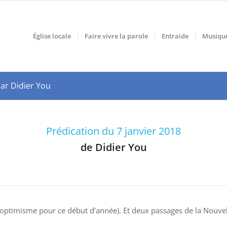
Église locale
Faire vivre la parole
Entraide
Musiqu
par Didier You
Prédication du 7 janvier 2018
de Didier You
’optimisme pour ce début d’année). Et deux passages de la Nouvelle