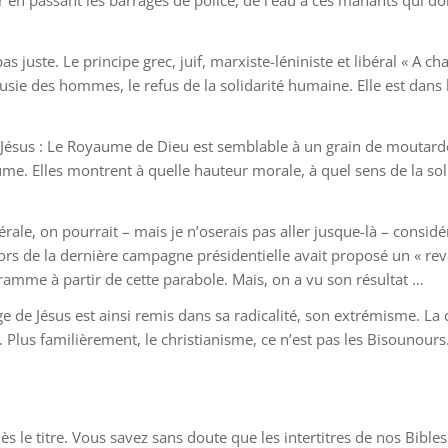
r en passant les barrages de police, de l’eau à ces manants qui 
as juste. Le principe grec, juif, marxiste-léniniste et libéral « A c
jalousie des hommes, le refus de la solidarité humaine. Elle est dans
Jésus : Le Royaume de Dieu est semblable à un grain de moutard
me. Elles montrent à quelle hauteur morale, à quel sens de la sol
érale, on pourrait – mais je n’oserais pas aller jusque-là – consi
s de la dernière campagne présidentielle avait proposé un « reve
gramme à partir de cette parabole. Mais, on a vu son résultat …
 de Jésus est ainsi remis dans sa radicalité, son extrémisme. La co
Plus familièrement, le christianisme, ce n’est pas les Bisounours. 
s le titre. Vous savez sans doute que les intertitres de nos Bibles