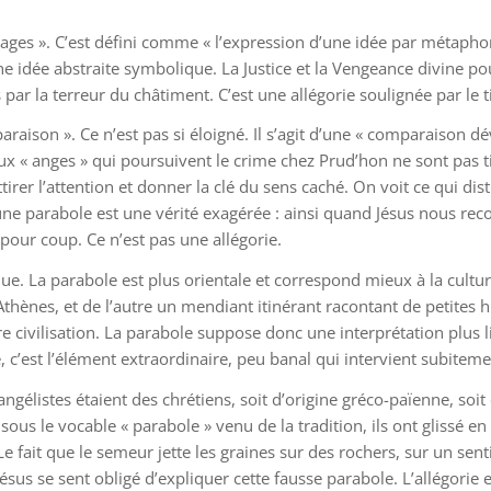
 images ». C’est défini comme « l’expression d’une idée par métaph
e idée abstraite symbolique. La Justice et la Vengeance divine po
ar la terreur du châtiment. C’est une allégorie soulignée par le ti
araison ». Ce n’est pas si éloigné. Il s’agit d’une « comparaison 
x « anges » qui poursuivent le crime chez Prud’hon ne sont pas tir
irer l’attention et donner la clé du sens caché. On voit ce qui di
u’une parabole est une vérité exagérée : ainsi quand Jésus nous re
 pour coup. Ce n’est pas une allégorie.
que. La parabole est plus orientale et correspond mieux à la cultu
thènes, et de l’autre un mendiant itinérant racontant de petites 
vilisation. La parabole suppose donc une interprétation plus litté
c’est l’élément extraordinaire, peu banal qui intervient subitem
gélistes étaient des chrétiens, soit d’origine gréco-païenne, soit 
 sous le vocable « parabole » venu de la tradition, ils ont glissé en 
e fait que le semeur jette les graines sur des rochers, sur un se
e Jésus se sent obligé d’expliquer cette fausse parabole. L’allégori