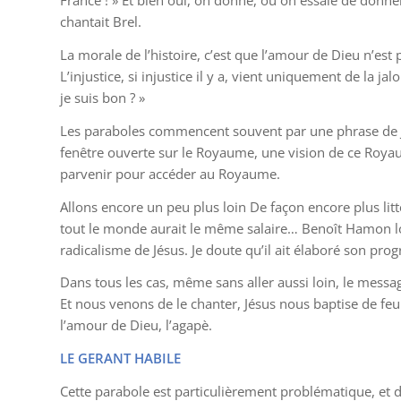
France ! » Et bien oui, on donne, ou on essaie de donne
chantait Brel.
La morale de l’histoire, c’est que l’amour de Dieu n’est p
L’injustice, si injustice il y a, vient uniquement de la 
je suis bon ? »
Les paraboles commencent souvent par une phrase de 
fenêtre ouverte sur le Royaume, une vision de ce Royau
parvenir pour accéder au Royaume.
Allons encore un peu plus loin De façon encore plus litt
tout le monde aurait le même salaire… Benoît Hamon lor
radicalisme de Jésus. Je doute qu’il ait élaboré son pro
Dans tous les cas, même sans aller aussi loin, le message
Et nous venons de le chanter, Jésus nous baptise de feu. 
l’amour de Dieu, l’agapè.
LE GERANT HABILE
Cette parabole est particulièrement problématique, et dè