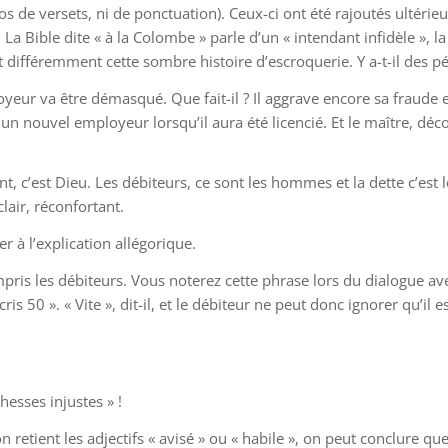
s de versets, ni de ponctuation). Ceux-ci ont été rajoutés ultérieur
. La Bible dite « à la Colombe » parle d’un « intendant infidèle », l
nt différemment cette sombre histoire d’escroquerie. Y a-t-il des pén
yeur va être démasqué. Que fait-il ? Il aggrave encore sa fraude 
 nouvel employeur lorsqu’il aura été licencié. Et le maître, découv
t, c’est Dieu. Les débiteurs, ce sont les hommes et la dette c’est 
lair, réconfortant.
r à l’explication allégorique.
is les débiteurs. Vous noterez cette phrase lors du dialogue ave
 écris 50 ». « Vite », dit-il, et le débiteur ne peut donc ignorer qu’il
hesses injustes » !
etient les adjectifs « avisé » ou « habile », on peut conclure que 