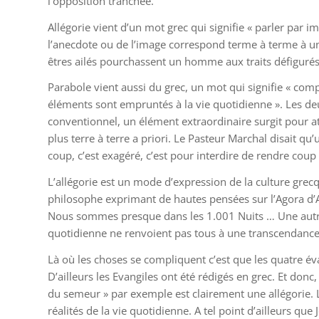
l’opposition tranchée.
Allégorie vient d’un mot grec qui signifie « parler par
l’anecdote ou de l’image correspond terme à terme à un
êtres ailés pourchassent un homme aux traits défigurés p
Parabole vient aussi du grec, un mot qui signifie « comp
éléments sont empruntés à la vie quotidienne ». Les deu
conventionnel, un élément extraordinaire surgit pour att
plus terre à terre a priori. Le Pasteur Marchal disait q
coup, c’est exagéré, c’est pour interdire de rendre coup
L’allégorie est un mode d’expression de la culture grec
philosophe exprimant de hautes pensées sur l’Agora d’A
Nous sommes presque dans les 1.001 Nuits … Une autre ci
quotidienne ne renvoient pas tous à une transcendance, 
Là où les choses se compliquent c’est que les quatre évan
D’ailleurs les Evangiles ont été rédigés en grec. Et donc,
du semeur » par exemple est clairement une allégorie. L
réalités de la vie quotidienne. A tel point d’ailleurs qu