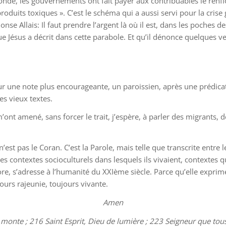
nde, les gouvernements ont fait payer aux contribuables le renfl
ts toxiques ». C’est le schéma qui a aussi servi pour la crise gr
e Allais: Il faut prendre l’argent là où il est, dans les poches de
Jésus a décrit dans cette parabole. Et qu’il dénonce quelques ve
r une note plus encourageante, un paroissien, après une prédicat
es vieux textes.
m’ont amené, sans forcer le trait, j’espère, à parler des migrant
’est pas le Coran. C’est la Parole, mais telle que transcrite entre l
es contextes socioculturels dans lesquels ils vivaient, contextes
core, s’adresse à l’humanité du XXIème siècle. Parce qu’elle expri
jours rajeunie, toujours vivante.
Amen
nte ; 216 Saint Esprit, Dieu de lumière ; 223 Seigneur que tous