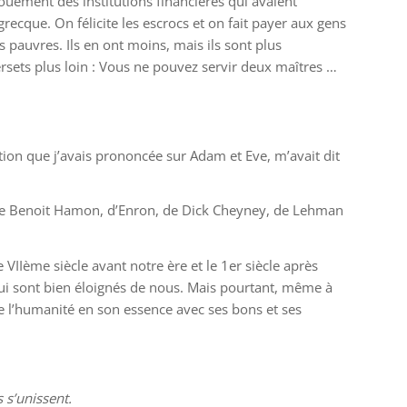
ouement des institutions financières qui avaient
ecque. On félicite les escrocs et on fait payer aux gens
s pauvres. Ils en ont moins, mais ils sont plus
rsets plus loin : Vous ne pouvez servir deux maîtres …
ion que j’avais prononcée sur Adam et Eve, m’avait dit
s, de Benoit Hamon, d’Enron, de Dick Cheyney, de Lehman
e VIIème siècle avant notre ère et le 1er siècle après
 qui sont bien éloignés de nous. Mais pourtant, même à
me l’humanité en son essence avec ses bons et ses
 s’unissent.