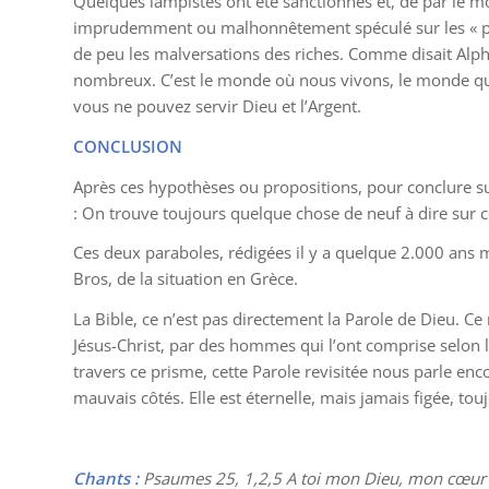
Quelques lampistes ont été sanctionnés et, de par le mo
imprudemment ou malhonnêtement spéculé sur les « produi
de peu les malversations des riches. Comme disait Alphons
nombreux. C’est le monde où nous vivons, le monde que 
vous ne pouvez servir Dieu et l’Argent.
CONCLUSION
Après ces hypothèses ou propositions, pour conclure su
: On trouve toujours quelque chose de neuf à dire sur c
Ces deux paraboles, rédigées il y a quelque 2.000 ans 
Bros, de la situation en Grèce.
La Bible, ce n’est pas directement la Parole de Dieu. Ce n
Jésus-Christ, par des hommes qui l’ont comprise selon l
travers ce prisme, cette Parole revisitée nous parle en
mauvais côtés. Elle est éternelle, mais jamais figée, tou
Chants :
Psaumes 25, 1,2,5 A toi mon Dieu, mon cœur mo