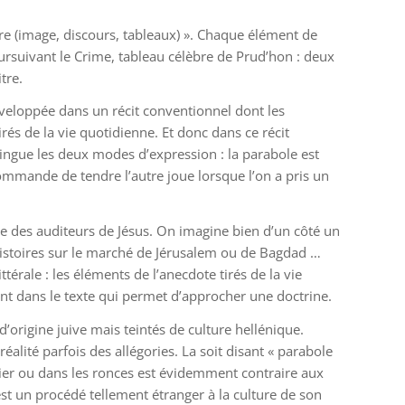
ore (image, discours, tableaux) ». Chaque élément de
ursuivant le Crime, tableau célèbre de Prud’hon : deux
tre.
développée dans un récit conventionnel dont les
és de la vie quotidienne. Et donc dans ce récit
stingue les deux modes d’expression : la parabole est
commande de tendre l’autre joue lorsque l’on a pris un
re des auditeurs de Jésus. On imagine bien d’un côté un
histoires sur le marché de Jérusalem ou de Bagdad …
rale : les éléments de l’anecdote tirés de la vie
ent dans le texte qui permet d’approcher une doctrine.
d’origine juive mais teintés de culture hellénique.
réalité parfois des allégories. La soit disant « parabole
ntier ou dans les ronces est évidemment contraire aux
e est un procédé tellement étranger à la culture de son