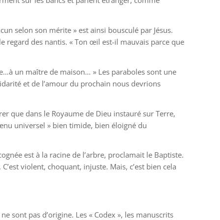
dorment sur les bancs et parlent étranger, comme
hacun selon son mérite » est ainsi bousculé par Jésus.
 le regard des nantis. « Ton œil est-il mauvais parce que
e…à un maître de maison… » Les paraboles sont une
idarité et de l’amour du prochain nous devrions
dérer que dans le Royaume de Dieu instauré sur Terre,
nu universel » bien timide, bien éloigné du
gnée est à la racine de l’arbre, proclamait le Baptiste.
C’est violent, choquant, injuste. Mais, c’est bien cela
 ne sont pas d’origine. Les « Codex », les manuscrits