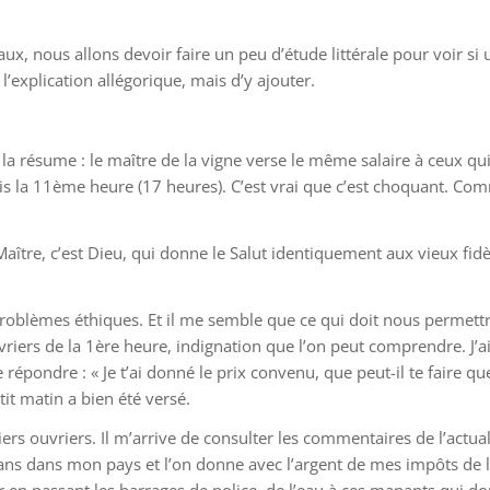
x, nous allons devoir faire un peu d’étude littérale pour voir si
l’explication allégorique, mais d’y ajouter.
e la résume : le maître de la vigne verse le même salaire à ceux qui
uis la 11ème heure (17 heures). C’est vrai que c’est choquant. Com
aître, c’est Dieu, qui donne le Salut identiquement aux vieux fidèl
 problèmes éthiques. Et il me semble que ce qui doit nous permettre
vriers de la 1ère heure, indignation que l’on peut comprendre. J’ai
 répondre : « Je t’ai donné le prix convenu, que peut-il te faire qu
tit matin a bien été versé.
rs ouvriers. Il m’arrive de consulter les commentaires de l’actualit
0 ans dans mon pays et l’on donne avec l’argent de mes impôts de l