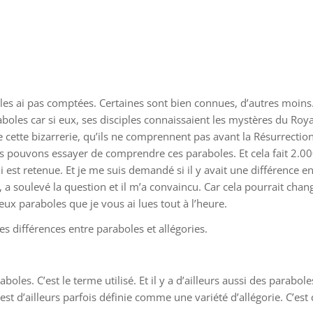
les ai pas comptées. Certaines sont bien connues, d’autres moins
raboles car si eux, ses disciples connaissaient les mystères du Royau
e cette bizarrerie, qu’ils ne comprennent pas avant la Résurrectio
 pouvons essayer de comprendre ces paraboles. Et cela fait 2.000
qui est retenue. Et je me suis demandé si il y avait une différence 
i, a soulevé la question et il m’a convaincu. Car cela pourrait chan
x paraboles que je vous ai lues tout à l’heure.
des différences entre paraboles et allégories.
boles. C’est le terme utilisé. Et il y a d’ailleurs aussi des parabo
y est d’ailleurs parfois définie comme une variété d’allégorie. C’