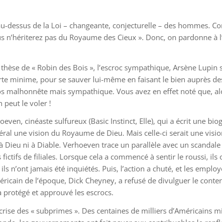
au-dessus de la Loi – changeante, conjecturelle – des hommes. Comm
ous n’hériterez pas du Royaume des Cieux ». Donc, on pardonne à l’
.
thèse de « Robin des Bois », l’escroc sympathique, Arsène Lupin si l
erte minime, pour se sauver lui-même en faisant le bien auprès des
os malhonnête mais sympathique. Vous avez en effet noté que, al
n peut le voler !
ven, cinéaste sulfureux (Basic Instinct, Elle), qui a écrit une biog
ral une vision du Royaume de Dieu. Mais celle-ci serait une visi
 Dieu ni à Diable. Verhoeven trace un parallèle avec un scandale fi
fictifs de filiales. Lorsque cela a commencé à sentir le roussi, ils
ils n’ont jamais été inquiétés. Puis, l’action a chuté, et les emplo
méricain de l’époque, Dick Cheyney, a refusé de divulguer le con
a protégé et approuvé les escrocs.
rise des « subprimes ». Des centaines de milliers d’Américains mis