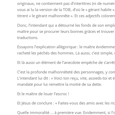
originaux, ne contiennent pas d’intertitres (ni de numéro
vous ai lu la version de la TOB, d’où le « gérant habile »
titrent « le gérant malhonnête ». Et ces adjectifs colore
Donc, l’intendant qui a détourné les fonds de son emplo
maître pour se procurer leurs bonnes grâces et trouver un
traductions.
Essayons l’explication allégorique : le maître évidemmen
racheté les péchés des hommes. Là aussi, c’est simple, c
Et là aussi un élément de l’anecdote empêche de s’arrête
C’est la profonde malhonnêteté des personnages, y compr
L’intendant lui dit : « Voici ton reçu, vite, assieds-toi et
mandaté pour lui remettre la moitié de sa dette.
Et le maître de louer l’escroc !
Et Jésus de conclure : « Faites-vous des amis avec les ric
Quelle immoralité … à première vue. Evidemment, si l’on r