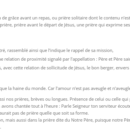
 de grâce avant un repas, ou prière solitaire dont le contenu n’est p
 prière, prière avant le départ de Jésus, une prière qui exprime s
tré, rassemblé ainsi que l’indique le rappel de sa mission,
e relation de proximité signalé par l’appellation : Père et Père sai
, avec cette relation de sollicitude de Jésus, le bon berger, envers
que la haine du monde. Car l’amour n’est pas aveugle et n’aveugl
ussi nos prières, brèves ou longues. Présence de celui ou celle qu
vons chantée tout à l’heure : Parle Seigneur ton serviteur écoute ;
y aurait pas de prière quelle que soit sa forme.
n, mais aussi dans la prière dite du Notre Père, puisque notre Père
.