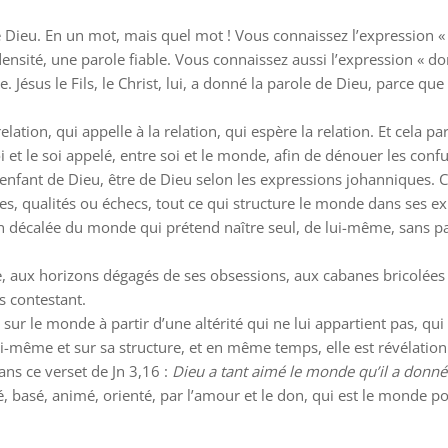
de Dieu. En un mot, mais quel mot ! Vous connaissez l’expression «
 densité, une parole fiable. Vous connaissez aussi l’expression « do
ésus le Fils, le Christ, lui, a donné la parole de Dieu, parce que te
elation, qui appelle à la relation, qui espère la relation. Et cela 
 et le soi appelé, entre soi et le monde, afin de dénouer les conf
 enfant de Dieu, être de Dieu selon les expressions johanniques. C
s, qualités ou échecs, tout ce qui structure le monde dans ses ex
n décalée du monde qui prétend naître seul, de lui-même, sans p
pe, aux horizons dégagés de ses obsessions, aux cabanes bricolées
es contestant.
e sur le monde à partir d’une altérité qui ne lui appartient pas, qu
ui-même et sur sa structure, et en même temps, elle est révélation
ans ce verset de Jn 3,16 :
Dieu a tant aimé le monde qu’il a donné 
basé, animé, orienté, par l’amour et le don, qui est le monde po