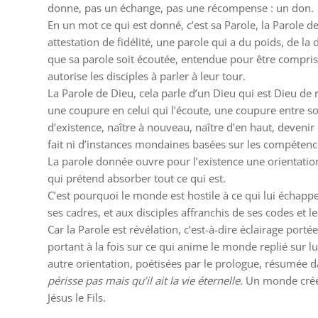
donne, pas un échange, pas une récompense : un don.
En un mot ce qui est donné, c’est sa Parole, la Parole 
attestation de fidélité, une parole qui a du poids, de la
que sa parole soit écoutée, entendue pour être comprise. J
autorise les disciples à parler à leur tour.
La Parole de Dieu, cela parle d’un Dieu qui est Dieu de r
une coupure en celui qui l’écoute, une coupure entre soi
d’existence, naître à nouveau, naître d’en haut, devenir
fait ni d’instances mondaines basées sur les compétence
La parole donnée ouvre pour l’existence une orientatio
qui prétend absorber tout ce qui est.
C’est pourquoi le monde est hostile à ce qui lui échap
ses cadres, et aux disciples affranchis de ses codes et l
Car la Parole est révélation, c’est-à-dire éclairage porté
portant à la fois sur ce qui anime le monde replié sur l
autre orientation, poétisées par le prologue, résumée d
périsse pas mais qu’il ait la vie éternelle.
Un monde créé, 
Jésus le Fils.