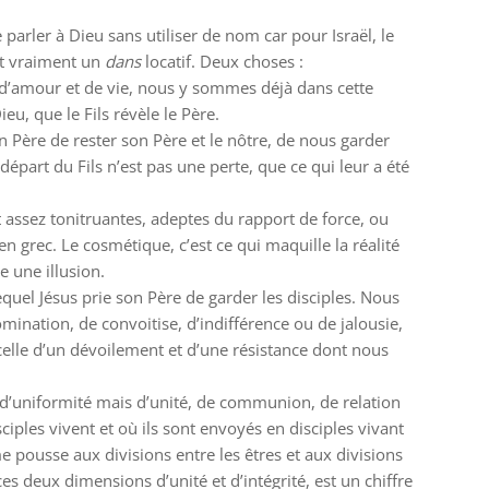
arler à Dieu sans utiliser de nom car pour Israël, le
est vraiment un
dans
locatif. Deux choses :
d’amour et de vie, nous y sommes déjà dans cette
eu, que le Fils révèle le Père.
Père de rester son Père et le nôtre, de nous garder
épart du Fils n’est pas une perte, que ce qui leur a été
 assez tonitruantes, adeptes du rapport de force, ou
grec. Le cosmétique, c’est ce qui maquille la réalité
e une illusion.
lequel Jésus prie son Père de garder les disciples. Nous
omination, de convoitise, d’indifférence ou de jalousie,
 celle d’un dévoilement et d’une résistance dont nous
d’uniformité mais d’unité, de communion, de relation
iples vivent et où ils sont envoyés en disciples vivant
me pousse aux divisions entre les êtres et aux divisions
ces deux dimensions d’unité et d’intégrité, est un chiffre