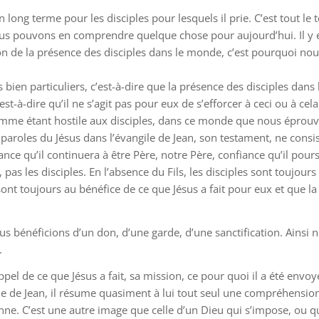
 un long terme pour les disciples pour lesquels il prie. C’est tout 
us pouvons en comprendre quelque chose pour aujourd’hui. Il y es
tion de la présence des disciples dans le monde, c’est pourquoi n
s bien particuliers, c’est-à-dire que la présence des disciples dan
st-à-dire qu’il ne s’agit pas pour eux de s’efforcer à ceci ou à ce
mme étant hostile aux disciples, dans ce monde que nous épro
s paroles du Jésus dans l’évangile de Jean, son testament, ne cons
iance qu’il continuera à être Père, notre Père, confiance qu’il po
t, pas les disciples. En l’absence du Fils, les disciples sont toujou
s sont toujours au bénéfice de ce que Jésus a fait pour eux et que 
us bénéficions d’un don, d’une garde, d’une sanctification. Ainsi 
.
pel de ce que Jésus a fait, sa mission, ce pour quoi il a été envo
e de Jean, il résume quasiment à lui tout seul une compréhension d
onne. C’est une autre image que celle d’un Dieu qui s’impose, ou q