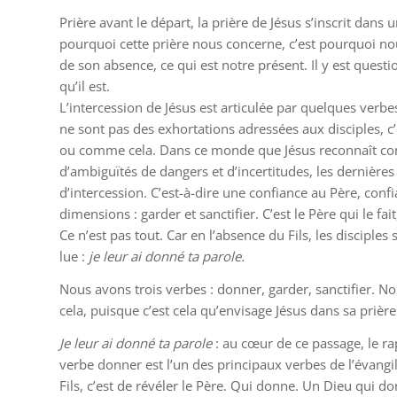
Prière avant le départ, la prière de Jésus s’inscrit dans
pourquoi cette prière nous concerne, c’est pourquoi no
de son absence, ce qui est notre présent. Il y est ques
qu’il est.
L’intercession de Jésus est articulée par quelques verbe
ne sont pas des exhortations adressées aux disciples, c’e
ou comme cela. Dans ce monde que Jésus reconnaît co
d’ambiguïtés de dangers et d’incertitudes, les dernière
d’intercession. C’est-à-dire une confiance au Père, conf
dimensions : garder et sanctifier. C’est le Père qui le fai
Ce n’est pas tout. Car en l’absence du Fils, les disciple
lue :
je leur ai donné ta parole.
Nous avons trois verbes : donner, garder, sanctifier. No
cela, puisque c’est cela qu’envisage Jésus dans sa prière
Je leur ai donné ta parole
: au cœur de ce passage, le rap
verbe donner est l’un des principaux verbes de l’évangil
Fils, c’est de révéler le Père. Qui donne. Un Dieu qui d