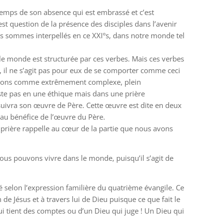
le temps de son absence qui est embrassé et c’est
t question de la présence des disciples dans l’avenir
ous sommes interpellés en ce XXI°s, dans notre monde tel
s le monde est structurée par ces verbes. Mais ces verbes
la, il ne s’agit pas pour eux de se comporter comme ceci
uvons comme extrêmement complexe, plein
iste pas en une éthique mais dans une prière
ursuivra son œuvre de Père. Cette œuvre est dite en deux
rs au bénéfice de l’œuvre du Père.
la prière rappelle au cœur de la partie que nous avons
nous pouvons vivre dans le monde, puisqu’il s’agit de
yé selon l’expression familière du quatrième évangile. Ce
e Jésus et à travers lui de Dieu puisque ce que fait le
ui tient des comptes ou d’un Dieu qui juge ! Un Dieu qui