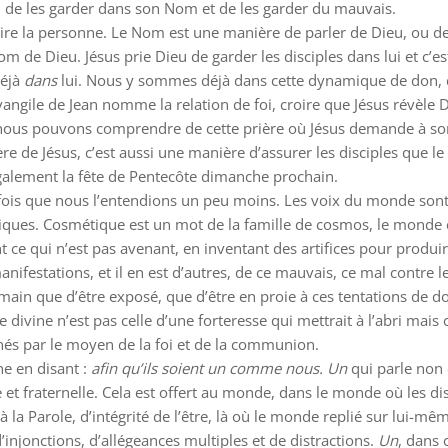
eu de les garder dans son Nom et de les garder du mauvais.
re la personne. Le Nom est une manière de parler de Dieu, ou de p
m de Dieu. Jésus prie Dieu de garder les disciples dans lui et c’
déjà
dans
lui. Nous y sommes déjà dans cette dynamique de don, 
évangile de Jean nomme la relation de foi, croire que Jésus révèle Di
 nous pouvons comprendre de cette prière où Jésus demande à son 
e Jésus, c’est aussi une manière d’assurer les disciples que le d
également la fête de Pentecôte dimanche prochain.
parfois que nous l’entendions un peu moins. Les voix du monde sont
ques. Cosmétique est un mot de la famille de cosmos, le monde en 
ce qui n’est pas avenant, en inventant des artifices pour produir
anifestations, et il en est d’autres, de ce mauvais, ce mal contre 
umain que d’être exposé, que d’être en proie à ces tentations de d
 divine n’est pas celle d’une forteresse qui mettrait à l’abri mais
és par le moyen de la foi et de la communion.
ne en disant :
afin qu’ils soient un comme nous. Un
qui parle non 
et fraternelle. Cela est offert au monde, dans le monde où les disc
 la Parole, d’intégrité de l’être, là où le monde replié sur lui-mê
’injonctions, d’allégeances multiples et de distractions.
Un
, dans 