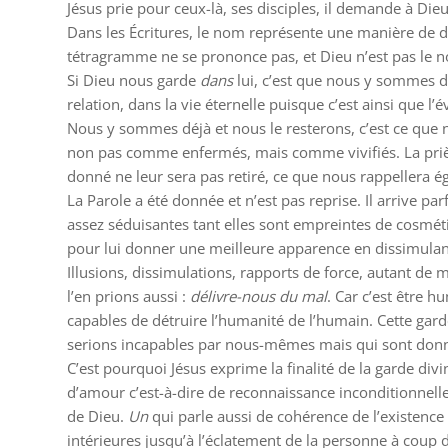
Jésus prie pour ceux-là, ses disciples, il demande à Di
Dans les Écritures, le nom représente une manière de di
tétragramme ne se prononce pas, et Dieu n’est pas le no
Si Dieu nous garde
dans
lui, c’est que nous y sommes 
relation, dans la vie éternelle puisque c’est ainsi que l’
Nous y sommes déjà et nous le resterons, c’est ce que
non pas comme enfermés, mais comme vivifiés. La prière d
donné ne leur sera pas retiré, ce que nous rappellera 
La Parole a été donnée et n’est pas reprise. Il arrive 
assez séduisantes tant elles sont empreintes de cosméti
pour lui donner une meilleure apparence en dissimulant 
Illusions, dissimulations, rapports de force, autant de m
l’en prions aussi :
délivre-nous du mal
. Car c’est être h
capables de détruire l’humanité de l’humain. Cette garde
serions incapables par nous-mêmes mais qui sont donn
C’est pourquoi Jésus exprime la finalité de la garde divi
d’amour c’est-à-dire de reconnaissance inconditionnelle 
de Dieu.
Un
qui parle aussi de cohérence de l’existence à
intérieures jusqu’à l’éclatement de la personne à coup d