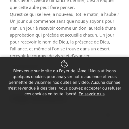
nous avons célébré dimanche dernier, c’est à Pâques
que cette aube peut faire penser.
Qu’est-ce qui se lève, à nouveau, tôt le matin, à l’aube ?
Un jour qui commence sans que nous y soyons pour
rien, un jour à recevoir comme un don, auréolé d’une
approbation qui précède et accueille chacun. Un jour
pour recevoir le nom de Dieu, la présence de Dieu,
l’alliance, et même si l’on se trouve dans un désert,
recevoir le courage de vivre et d’avancer.
Bonne journée !
Bienvenue sur le site du Foyer de l'Âme ! Nous utilisons
quelques cookies pour analyser notre audience et vous
permettre de visionner nos cultes en vidéo. Aucune donnée
n'est revendue à des tiers. Vous pouvez accepter ou refuser
ces cookies en toute liberté.
En savoir plus
Partager cette prédication