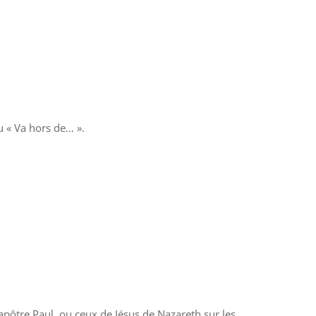
u « Va hors de… ».
’apôtre Paul, ou ceux de Jésus de Nazareth sur les