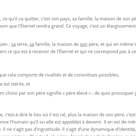
, ce qu’il va quitter, c’est son pays, sa famille, la maison de son p
n nom que l’Éternel rendra grand. Ce voyage, c’est un élargissemen
sien :
sa
terre,
sa
famille, la maison de
son
père, et qui en même te
s ce qui est à recevoir de l’Éternel et qui ne correspond pas à ce 
 que cela comporte de rivalités et de convoitises possibles,
est stérile, et
m choisi par son père signifie « père élevé » : de quoi provoquer 
e, c’est-à-dire le lieu où il est né, plus la maison de son père, c’est
onne l’humain qu’il ou elle est appelé(e) à devenir. Il en est de 
 ne s’agit pas d’ingratitude. Il s’agit d’une dynamique d’identité, 