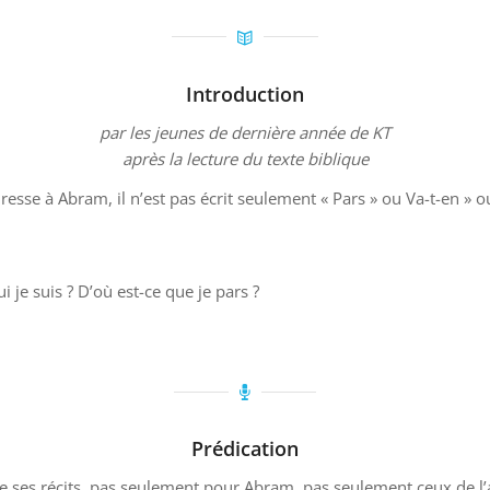
Introduction
par les jeunes de dernière année de KT
après la lecture du texte biblique
esse à Abram, il n’est pas écrit seulement « Pars » ou Va-t-en » o
i je suis ? D’où est-ce que je pars ?
Prédication
l de ses récits, pas seulement pour Abram, pas seulement ceux de l