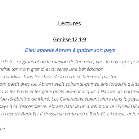
Lectures
Genèse 12,1-9
Dieu appelle Abram à quitter son pays
 de tes origines et de la maison de ton père, vers le pays que je t
 rendrai ton nom grand, et tu seras une bénédiction.
e maudira. Tous les clans de la terre se béniront par toi.
th partit avec lui. Abram avait soixante-quinze ans lorsqu’il quitt
us les biens et les gens qu’ils avaient acquis à Harrân. Ils partir
’au térébinthe de Moré. Les Cananéens étaient alors dans le pays
ays à ta descendance. Abram bâtit là un autel pour le SEIGNEUR qu
’est de Beth-El ; il dressa sa tente entre Beth-El, à l’ouest, et le Aï
ev.