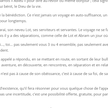
arfois « Adieu » pour dire au-revoir ou même bonjour ; cela signif
ui bénit, le Dieu de la vie.
e la bénédiction. Ce n’est jamais un voyage en auto-suffisance, u
 pour longtemps.
ï, son neveu Lot, ses serviteurs et servantes. Le voyage ne se fai
 il y a des séparations, comme celle de Lot et Abram un jour où l
…, toi… pas seulement vous 3 ou 4 ensemble, pas seulement avec le
ndent.
ppelé a répondu, en se mettant en route, en sortant de leur bull
venture, en découverte, en rencontres, en séparation et en relati
est pas à cause de son obéissance, c’est à cause de sa foi, de sa
d’existence, qu’il fera résonner pour vous quelque chose de l’app
 pas une incertitude, c’est une possibilité offerte, gratuite, pour