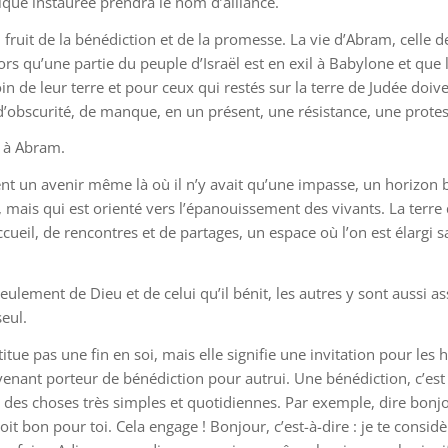
ique instaurée prendra le nom d’alliance.
ie, fruit de la bénédiction et de la promesse. La vie d’Abram, celle 
rs qu’une partie du peuple d’Israël est en exil à Babylone et que l
oin de leur terre et pour ceux qui restés sur la terre de Judée doi
 d’obscurité, de manque, en un présent, une résistance, une protest
el à Abram.
nt un avenir même là où il n’y avait qu’une impasse, un horizon b
trui, mais qui est orienté vers l’épanouissement des vivants. La terr
cueil, de rencontres et de partages, un espace où l’on est élargi s
ulement de Dieu et de celui qu’il bénit, les autres y sont aussi asso
seul.
ue pas une fin en soi, mais elle signifie une invitation pour les he
venant porteur de bénédiction pour autrui. Une bénédiction, c’es
ers des choses très simples et quotidiennes. Par exemple, dire bon
 soit bon pour toi. Cela engage ! Bonjour, c’est-à-dire : je te con