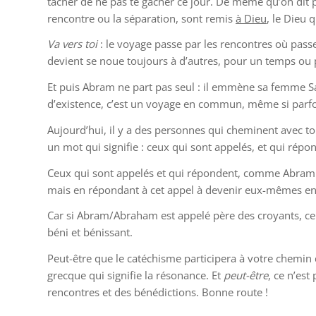
tâcher de ne pas te gâcher ce jour. De même qu’on dit p
rencontre ou la séparation, sont remis
à Dieu
, le Dieu q
Va vers toi
: le voyage passe par les rencontres où pass
devient se noue toujours à d’autres, pour un temps ou
Et puis Abram ne part pas seul : il emmène sa femme Sara
d’existence, c’est un voyage en commun, même si parfois
Aujourd’hui, il y a des personnes qui cheminent avec toi
un mot qui signifie : ceux qui sont appelés, et qui répo
Ceux qui sont appelés et qui répondent, comme Abram a
mais en répondant à cet appel à devenir eux-mêmes en a
Car si Abram/Abraham est appelé père des croyants, ce n’
béni et bénissant.
Peut-être que le catéchisme participera à votre chemin 
grecque qui signifie la résonance. Et
peut-être
, ce n’est
rencontres et des bénédictions. Bonne route !