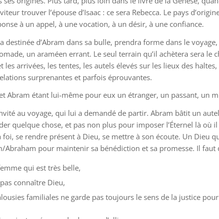
es origines. Plus tard, plus loin dans le livre de la Genèse, quand
viteur trouver l’épouse d’Isaac : ce sera Rebecca. Le pays d’origin
réponse à un appel, à une vocation, à un désir, à une confiance.
 la destinée d’Abram dans sa bulle, prendra forme dans le voyage,
made, un araméen errant. Le seul terrain qu’il achètera sera le 
les arrivées, les tentes, les autels élevés sur les lieux des haltes,
relations surprenantes et parfois éprouvantes.
 et Abram étant lui-même pour eux un étranger, un passant, un m
a invité au voyage, qui lui a demandé de partir. Abram bâtit un aut
er quelque chose, et pas non plus pour imposer l’Éternel là où il s
a foi, se rendre présent à Dieu, se mettre à son écoute. Un Dieu q
am/Abraham pour maintenir sa bénédiction et sa promesse. Il faut
emme qui est très belle,
pas connaître Dieu,
alousies familiales ne garde pas toujours le sens de la justice pour