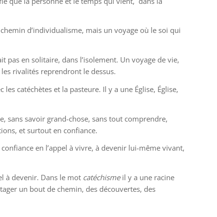
ie que la personne et le temps qui vient,
dans la
n chemin d’individualisme, mais un voyage où le soi qui
t pas en solitaire, dans l’isolement. Un voyage de vie,
es rivalités reprendront le dessus.
s catéchètes et la pasteure. Il y a une Église, Église,
e, sans savoir grand-chose, sans tout comprendre,
ons, et surtout en confiance.
 confiance en l’appel à vivre, à devenir lui-même vivant,
el à devenir. Dans le mot
catéchisme
il y a une racine
 partager un bout de chemin, des découvertes, des