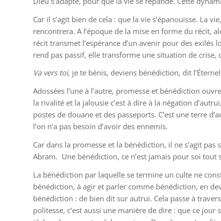
Dieu s’adapte, pour que la vie se répande. Cette dynam
Car il s’agit bien de cela : que la vie s’épanouisse. La v
rencontrera. A l’époque de la mise en forme du récit, alo
récit transmet l’espérance d’un avenir pour des exilés l
rend pas passif, elle transforme une situation de crise,
Va vers toi
, je te bénis, deviens bénédiction, dit l’Étern
Adossées l’une à l’autre, promesse et bénédiction ouvre
la rivalité et la jalousie c’est à dire à la négation d’au
postes de douane et des passeports. C’est une terre d’ac
l’on n’a pas besoin d’avoir des ennemis.
Car dans la promesse et la bénédiction, il ne s’agit pas se
Abram.
Une bénédiction, ce n’est jamais pour soi tout 
La bénédiction par laquelle se termine un culte ne constit
bénédiction, à agir et parler comme bénédiction, en de
bénédiction : de bien dit sur autrui. Cela passe à trav
politesse, c’est aussi une manière de dire : que ce jour