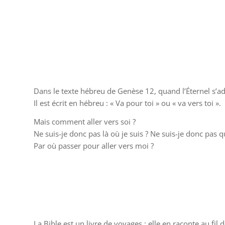
Dans le texte hébreu de Genèse 12, quand l’Éternel s’adr
Il est écrit en hébreu : « Va pour toi » ou « va vers toi ».
Mais comment aller vers soi ?
Ne suis-je donc pas là où je suis ? Ne suis-je donc pas qu
Par où passer pour aller vers moi ?
La Bible est un livre de voyages : elle en raconte au fi