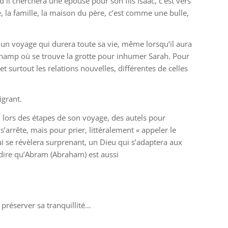
 il cherchera une épouse pour son fils Isaac, c’est vers
e, la famille, la maison du père, c’est comme une bulle,
 un voyage qui durera toute sa vie, même lorsqu’il aura
champ où se trouve la grotte pour inhumer Sarah. Pour
 et surtout les relations nouvelles, différentes de celles
igrant.
el lors des étapes de son voyage, des autels pour
’arrête, mais pour prier, littéralement « appeler le
ui se révèlera surprenant, un Dieu qui s’adaptera aux
 dire qu’Abram (Abraham) est aussi
 préserver sa tranquillité…