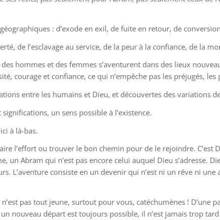
 géographiques : d’exode en exil, de fuite en retour, de conversi
erté, de l’esclavage au service, de la peur à la confiance, de la mort
re où des hommes et des femmes s’aventurent dans des lieux nouve
é, courage et confiance, ce qui n’empêche pas les préjugés, les p
ations entre les humains et Dieu, et découvertes des variations de
t significations, un sens possible à l’existence.
’ici à là-bas.
faire l’effort ou trouver le bon chemin pour de le rejoindre. C’est D
me, un Abram qui n’est pas encore celui auquel Dieu s’adresse. D
rs. L’aventure consiste en un devenir qui n’est ni un rêve ni une 
Ce n’est pas tout jeune, surtout pour vous, catéchumènes ! D’une p
ge, un nouveau départ est toujours possible, il n’est jamais trop t