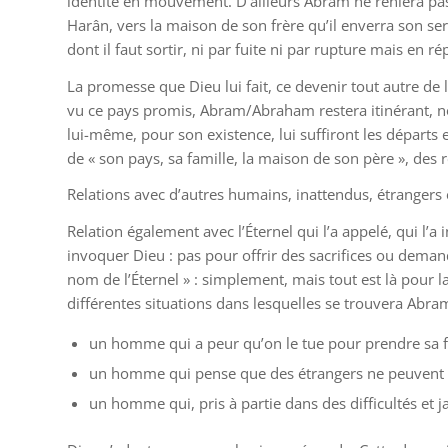
identité en mouvement. D’ailleurs Abram ne reniera pas s
Harân, vers la maison de son frère qu’il enverra son ser
dont il faut sortir, ni par fuite ni par rupture mais en 
La promesse que Dieu lui fait, ce devenir tout autre de
vu ce pays promis, Abram/Abraham restera itinérant, no
lui-même, pour son existence, lui suffiront les départs et 
de « son pays, sa famille, la maison de son père », des 
Relations avec d’autres humains, inattendus, étrangers
Relation également avec l’Éternel qui l’a appelé, qui l’
invoquer Dieu : pas pour offrir des sacrifices ou demand
nom de l’Éternel » : simplement, mais tout est là pour l
différentes situations dans lesquelles se trouvera Abr
un homme qui a peur qu’on le tue pour prendre sa f
un homme qui pense que des étrangers ne peuvent 
un homme qui, pris à partie dans des difficultés et j